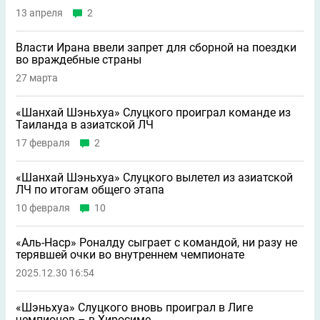
13 апреля
2
Власти Ирана ввели запрет для сборной на поездки
во враждебные страны
27 марта
«Шанхай Шэньхуа» Слуцкого проиграл команде из
Таиланда в азиатской ЛЧ
17 февраля
2
«Шанхай Шэньхуа» Слуцкого вылетел из азиатской
ЛЧ по итогам общего этапа
10 февраля
10
«Аль-Наср» Роналду сыграет с командой, ни разу не
терявшей очки во внутреннем чемпионате
2025.12.30 16:54
«Шэньхуа» Слуцкого вновь проиграл в Лиге
чемпионов – в Хиросиме