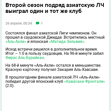
Второй сезон подряд азиатскую ЛЧ
выиграл один и тот же клуб
26 апреля, 00:34
1
Состоялся финал азиатской Лиги чемпионов. Он
прошел в саудовской Джидде. Встретились местный
«Аль-Ахли»
и японская
«Матида Зельвия»
.
Исход встречи решился в дополнительное время.
Итог – 1:0 в пользу саудовцев. На 96-й минуте забил
Фирас Аль-Бурайкан
.
На 68-й минуте «Аль-Ахли» остался в меньшинстве.
Красную карточку получил Закария Аль-Хавсави.
В прошлогоднем финале азиатской ЛЧ «Аль-Ахли»
победил другой японский клуб
«Кавасаки Фронтале»
(2:0).