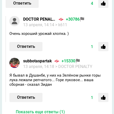
Ответить
4
DOCTOR PENALTY
+30786
13 апреля, 14:14
> k611
Очень хороший урожай хлопка. )
Ответить
1
subbotaspartak
+15330
13 апреля, 14:18
> DOCTOR PENALTY
Я бывал в Душанбе, у них на Зелёном рынке горы
лука лежали репчатого... Горе луковое... ваша
сборная - сказал Зидан
Ответить
1
Показать еще ответы (1)