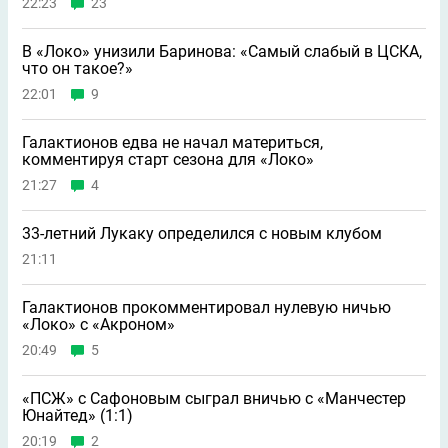
22:23
23
В «Локо» унизили Баринова: «Самый слабый в ЦСКА,
что он такое?»
22:01
9
Галактионов едва не начал материться,
комментируя старт сезона для «Локо»
21:27
4
33-летний Лукаку определился с новым клубом
21:11
Галактионов прокомментировал нулевую ничью
«Локо» с «Акроном»
20:49
5
«ПСЖ» с Сафоновым сыграл вничью с «Манчестер
Юнайтед» (1:1)
20:19
2