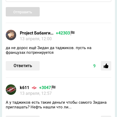
Отправить
Project Бабангида
+42303
13 апреля, 12:00
да не дорос ещё Зидан да таджиков. пусть на
французах потренируется
Ответить
9
k611
+3047
13 апреля, 12:57
А у таджиков есть такие деньги чтобы самого Зидана
приглашать? Нефть нашли что ли...