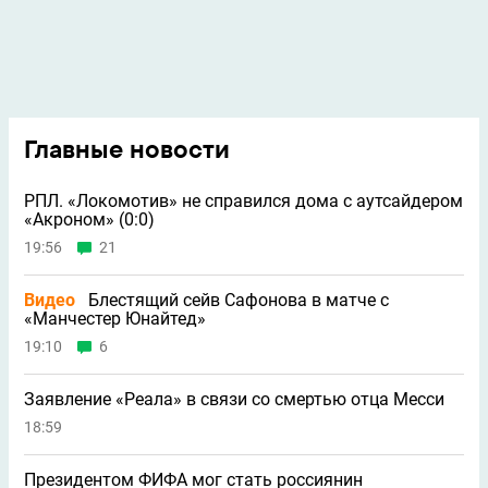
Странник 09
+1669
13 июня 2025, 06:30
Когда на пенсию уйдет? Надоел уже неликвид
недоделанный
Ответить
1
Stels777
+37
13 июня 2025, 05:47
Если с ходу узбеки выйдут из группы,это будет мега
сенсацией,а почему нет,аппетит приходит во время
еды,одну сенсацию они сотворили,играть они умеют и
терять им нечего,должны играть
раскрепощенно,результаты не должны на них
давить,значит надо пользоваться этим шансом,желаю
им удачи!
Ответить
1