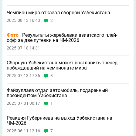
19:10
6
Заявление «Реала» в связи со смертью отца Месси
18:59
Президентом ФИФА мог стать россиянин
18:34
2
ЭСК вынес вердикт по не назначенному в ворота
«Спартака» пенальти в матче с «Ахматом»
18:09
14
РПЛ. «Балтика» на выезде легко обыграла «Крылья
Советов» (2:0)
17:34
12
Дзюба и Слуцкий прибыли на матч РПЛ
17:31
5