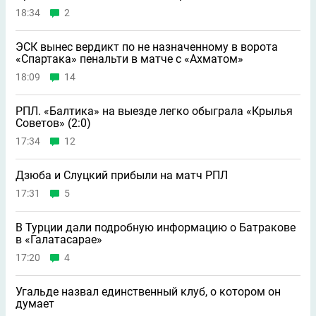
Миша_Варенников
+15
12 июня 2025, 15:20
Буду болеть за Сербию, Беларусь и Узбекистан!
Ответить
1
Plyash
+22539
19 июля 2025, 08:29
Просто Узбекам "подфартило" , что их тренером был не
великий словоблуд Черчесов .
Ответить