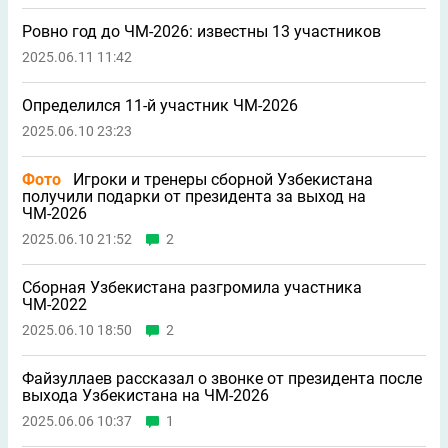
В Турции дали подробную информацию о Батракове
в «Галатасарае»
17:20
4
Угальде назвал единственный клуб, о котором он
думает
16:34
2
Соболев рассказал о ситуации с сыном
16:22
6
Все новости
Все новости
Зидан ответил на предложение возглавить сборную
Таджикистана