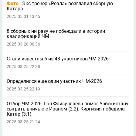
Обладатель «Золотого мяча» может возглавить
сборную Узбекистана
2025.09.25 20:35
1
Джику забил победный гол за Гану сразу после
информации о трансфере в «Спартак»
2025.09.09 15:43
6
Чемпион мира отказал сборной Узбекистана
2025.08.13 16:43
2
Фото
Результаты жеребьевки азиатского плей-
офф за две путевки на ЧМ-2026
2025.07.18 14:31
Сборную Узбекистана может возглавить тренер,
побеждавший на чемпионате мира
2025.07.13 17:36
3