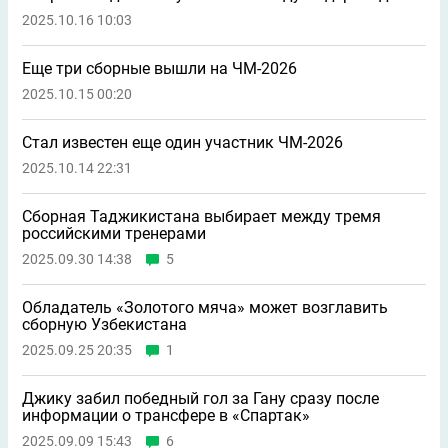
Главные новости
РПЛ. «Локомотив» не справился дома с аутсайдером
«Акроном» (0:0)
19:56
21
Видео
Блестящий сейв Сафонова в матче с
«Манчестер Юнайтед»