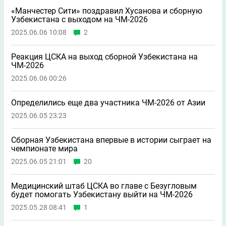
13 апреля
9
Видео
Экс-тренера «Реала» Лопетеги «вырубили» в
игре азиатского отбора ЧМ-2026
2025.10.16 19:40
1
Сборная Индонезии уволила легенду Нидерландов
2025.10.16 10:03
Еще три сборные вышли на ЧМ-2026
2025.10.15 00:20
Стал известен еще один участник ЧМ-2026
2025.10.14 22:31
Сборная Таджикистана выбирает между тремя
российскими тренерами
2025.09.30 14:38
5