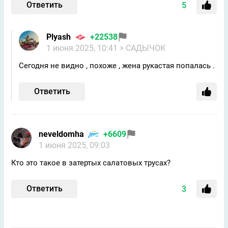
Ответить
5
Plyash
+22538
1 июня 2025, 10:41
> САДЫЧОК
Сегодня не видно , похоже , жена рукастая попалась .
Ответить
neveldomha
+6609
1 июня 2025, 09:03
Кто это такое в затертых салатовых трусах?
Ответить
3