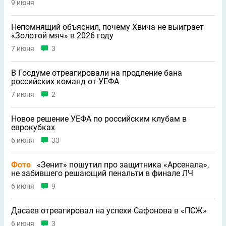
9 июня
Непомнящий объяснил, почему Хвича не выиграет
«Золотой мяч» в 2026 году
7 июня
3
В Госдуме отреагировали на продление бана
российских команд от УЕФА
7 июня
2
Новое решение УЕФА по российским клубам в
еврокубках
6 июня
33
Фото
«Зенит» пошутил про защитника «Арсенала»,
не забившего решающий пенальти в финале ЛЧ
6 июня
9
Дасаев отреагировал на успехи Сафонова в «ПСЖ»
6 июня
3