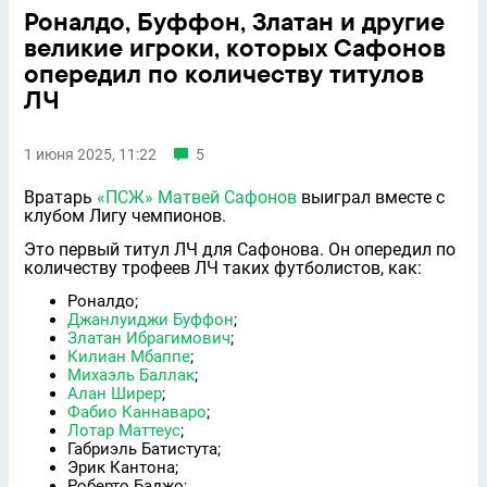
Роналдо, Буффон, Златан и другие
великие игроки, которых Сафонов
опередил по количеству титулов
ЛЧ
1 июня 2025, 11:22
5
Вратарь
«ПСЖ»
Матвей Сафонов
выиграл вместе с
клубом Лигу чемпионов.
Это первый титул ЛЧ для Сафонова. Он опередил по
количеству трофеев ЛЧ таких футболистов, как:
Роналдо;
Джанлуиджи Буффон
;
Златан Ибрагимович
;
Килиан Мбаппе
;
Михаэль Баллак
;
Алан Ширер
;
Фабио Каннаваро
;
Лотар Маттеус
;
Габриэль Батистута;
Эрик Кантона;
Роберто Баджо;