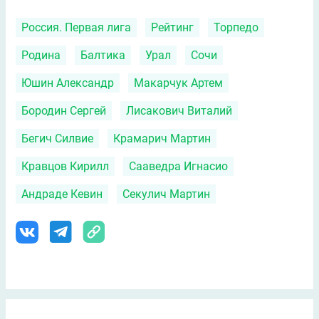
Россия. Первая лига
Рейтинг
Торпедо
Родина
Балтика
Урал
Сочи
Юшин Александр
Макарчук Артем
Бородин Сергей
Лисакович Виталий
Бегич Силвие
Крамарич Мартин
Кравцов Кирилл
Сааведра Игнасио
Андраде Кевин
Секулич Мартин