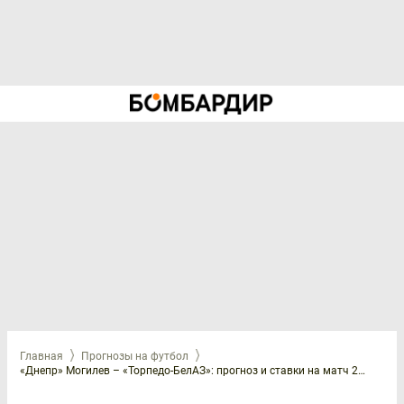
Главная
Прогнозы на футбол
«Днепр» Могилев – «Торпедо-БелАЗ»: прогноз и ставки на матч 20 апреля 2026 с коэффициентом 1.40