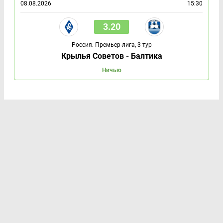
08.08.2026
15:30
3.20
Россия. Премьер-лига, 3 тур
Крылья Советов - Балтика
Ничью