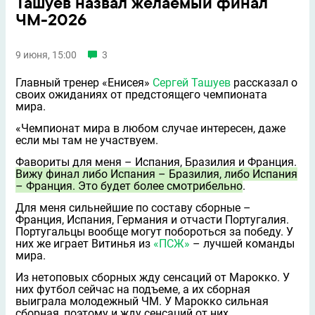
Ташуев назвал желаемый финал
ЧМ-2026
9 июня, 15:00
3
Главный тренер «Енисея»
Сергей Ташуев
рассказал о
своих ожиданиях от предстоящего чемпионата
мира.
«Чемпионат мира в любом случае интересен, даже
если мы там не участвуем.
Фавориты для меня – Испания, Бразилия и Франция.
Вижу финал либо Испания – Бразилия, либо Испания
– Франция. Это будет более смотрибельно
.
Для меня сильнейшие по составу сборные –
Франция, Испания, Германия и отчасти Португалия.
Португальцы вообще могут побороться за победу. У
них же играет Витинья из
«ПСЖ»
– лучшей команды
мира.
Из нетоповых сборных жду сенсаций от Марокко. У
них футбол сейчас на подъеме, а их сборная
выиграла молодежный ЧМ. У Марокко сильная
сборная, поэтому и жду сенсаций от них.