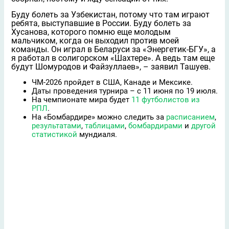
Буду болеть за Узбекистан, потому что там играют
ребята, выступавшие в России. Буду болеть за
Хусанова, которого помню еще молодым
мальчиком, когда он выходил против моей
команды. Он играл в Беларуси за «Энергетик-БГУ», а
я работал в солигорском «Шахтере». А ведь там еще
будут Шомуродов и Файзуллаев», – заявил Ташуев.
ЧМ-2026 пройдет в США, Канаде и Мексике.
Даты проведения турнира – с 11 июня по 19 июля.
На чемпионате мира будет
11 футболистов из
РПЛ
.
На «Бомбардире» можно следить за
расписанием
,
результатами
,
таблицами
,
бомбардирами
и
другой
статистикой
мундиаля.