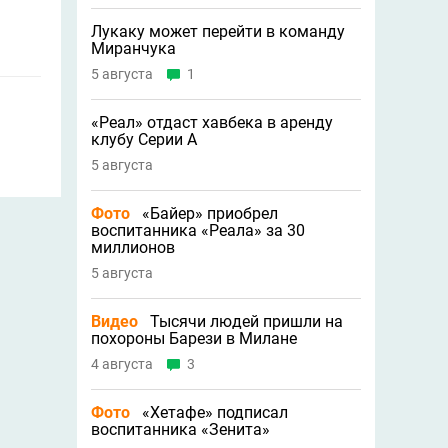
Лукаку может перейти в команду
Миранчука
5 августа
1
«Реал» отдаст хавбека в аренду
клубу Серии A
5 августа
Фото
«Байер» приобрел
воспитанника «Реала» за 30
миллионов
5 августа
Видео
Тысячи людей пришли на
похороны Барези в Милане
4 августа
3
Фото
«Хетафе» подписал
воспитанника «Зенита»