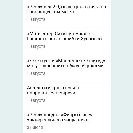
«Реал» вел 2:0, но сыграл вничью в
товарищеском матче
1 августа
«Манчестер Сити» уступил в
Гонконге после ошибки Хусанова
1 августа
«Ювентус» и «Манчестер Юнайтед»
могут совершить обмен игроками
1 августа
Анчелотти трогательно
попрощался с Барези
1 августа
«Реал» продал «Фиорентине»
универсального защитника
31 июля