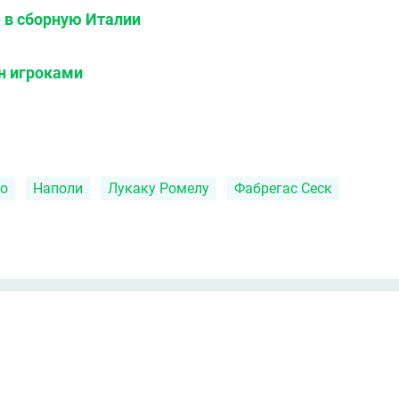
 в сборную Италии
н игроками
о
Наполи
Лукаку Ромелу
Фабрегас Сеск