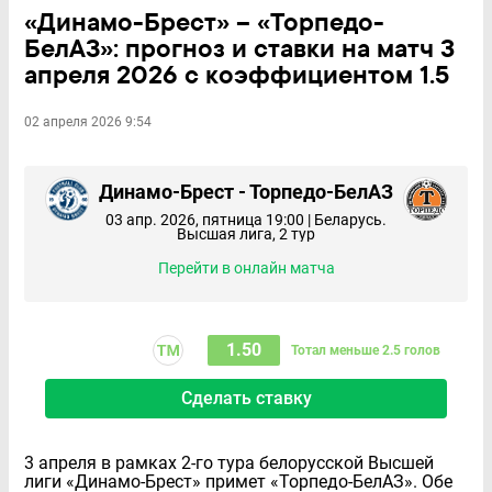
«Динамо-Брест» – «Торпедо-
БелАЗ»: прогноз и ставки на матч 3
апреля 2026 с коэффициентом 1.5
02 апреля 2026 9:54
Динамо-Брест - Торпедо-БелАЗ
03 апр. 2026, пятница 19:00 |
Беларусь.
Высшая лига, 2 тур
Перейти в онлайн матча
1.50
Тотал меньше 2.5 голов
Сделать ставку
3 апреля в рамках 2-го тура белорусской Высшей
лиги «Динамо-Брест» примет «Торпедо-БелАЗ». Обе