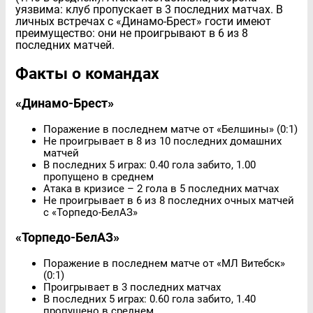
уязвима: клуб пропускает в 3 последних матчах. В
личных встречах с «Динамо-Брест» гости имеют
преимущество: они не проигрывают в 6 из 8
последних матчей.
Факты о командах
«Динамо-Брест»
Поражение в последнем матче от «Белшины» (0:1)
Не проигрывает в 8 из 10 последних домашних
матчей
В последних 5 играх: 0.40 гола забито, 1.00
пропущено в среднем
Атака в кризисе – 2 гола в 5 последних матчах
Не проигрывает в 6 из 8 последних очных матчей
с «Торпедо-БелАЗ»
«Торпедо-БелАЗ»
Поражение в последнем матче от «МЛ Витебск»
(0:1)
Проигрывает в 3 последних матчах
В последних 5 играх: 0.60 гола забито, 1.40
пропущено в среднем