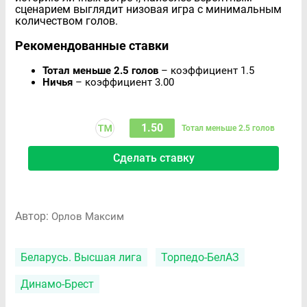
сценарием выглядит низовая игра с минимальным
количеством голов.
Рекомендованные ставки
Тотал меньше 2.5 голов
– коэффициент 1.5
Ничья
– коэффициент 3.00
1.50
Тотал меньше 2.5 голов
Сделать ставку
Автор:
Орлов Максим
Беларусь. Высшая лига
Торпедо-БелАЗ
Динамо-Брест