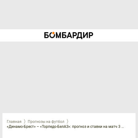
Главная
Прогнозы на футбол
«Динамо-Брест» – «Торпедо-БелАЗ»: прогноз и ставки на матч 3 апреля 2026 с коэффициентом 1.5