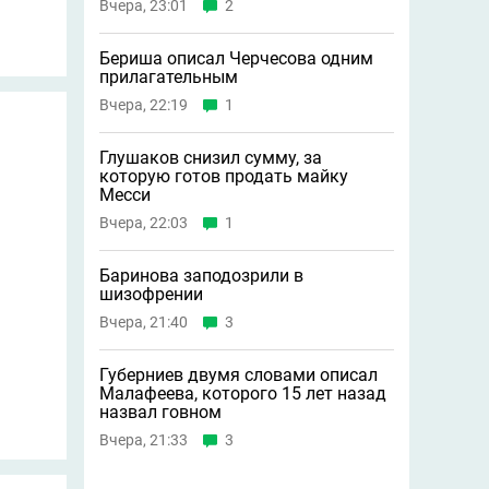
Вчера, 23:01
2
Бериша описал Черчесова одним
прилагательным
Вчера, 22:19
1
Глушаков снизил сумму, за
которую готов продать майку
Месси
Вчера, 22:03
1
Баринова заподозрили в
шизофрении
Вчера, 21:40
3
Губерниев двумя словами описал
Малафеева, которого 15 лет назад
назвал говном
Вчера, 21:33
3