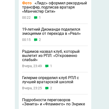
Фото
«Лидс» оформил рекордный
трансфер, подписав вратаря
«Манчестер Сити»
00:22
1
19-летний Диоманде поделился
эмоциями от перехода в «Реал»
00:15
2
Радимов назвал клуб, который
вылетит из РПЛ: «Откровенно
слабый»
Вчера, 23:49
1
Гилерме определил клуб РПЛ с
лучшей вратарской школой
Вчера, 23:25
2
Подробности переговоров
«Зенита» и «Фламенго» по Энрике