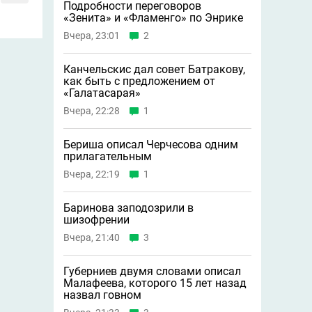
Подробности переговоров
«Зенита» и «Фламенго» по Энрике
Вчера, 23:01
2
Канчельскис дал совет Батракову,
как быть с предложением от
«Галатасарая»
Вчера, 22:28
1
Бериша описал Черчесова одним
прилагательным
Вчера, 22:19
1
Баринова заподозрили в
шизофрении
Вчера, 21:40
3
Губерниев двумя словами описал
Малафеева, которого 15 лет назад
назвал говном