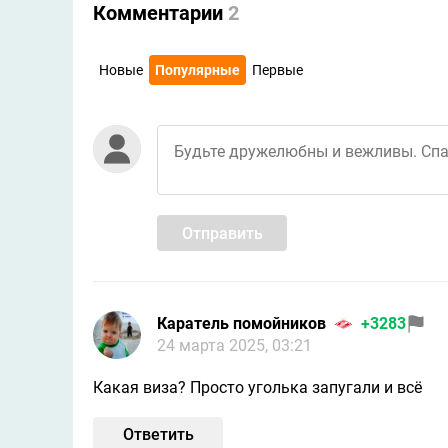
Комментарии
2
Новые
Популярные
Первые
Отправить
Каратель помойников
+3283
24 марта 2025, 03:21
Какая виза? Просто уголька запугали и всё
Ответить