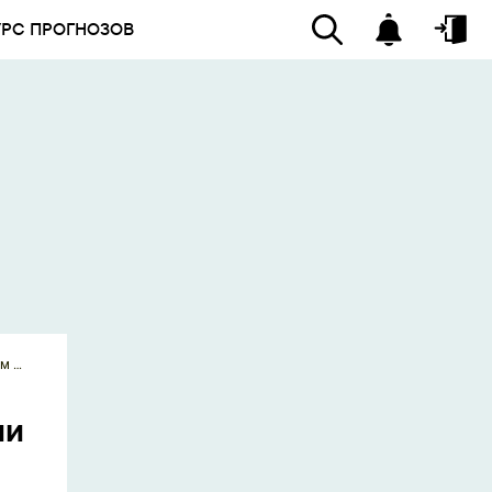
УРС ПРОГНОЗОВ
Депутат Терюшков: «Савин набрасывается на армию России не случайно – его кураторы активизировались по всем фронтам»
ии