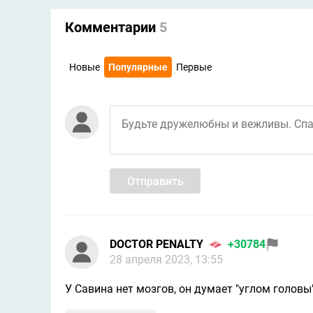
Комментарии
5
Новые
Популярные
Первые
Отправить
DOCTOR PENALTY
+30784
28 апреля 2023, 13:55
У Савина нет мозгов, он думает "углом головы"