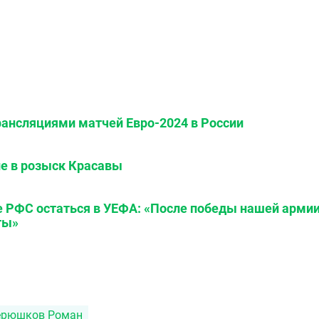
рансляциями матчей Евро-2024 в России
ие в розыск Красавы
 РФС остаться в УЕФА: «После победы нашей арми
ты»
ерюшков Роман