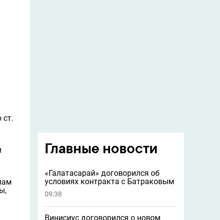
 ст.
Главные новости
и
«Галатасарай» договорился об
условиях контракта с Батраковым
пам
ы,
09:38
Винисиус договорился о новом