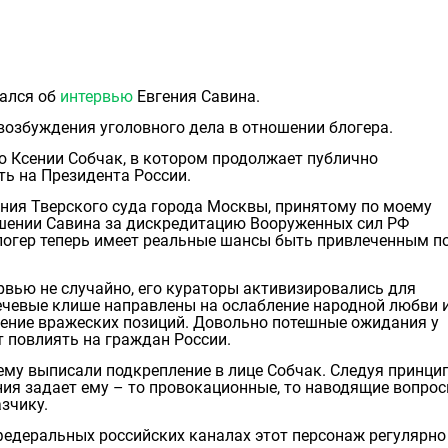
ался об
интервью
Евгения Савина.
 возбуждения уголовного дела в отношении блогера.
ю Ксении Собчак, в котором продолжает публично
ь на Президента России.
ения Тверского суда города Москвы, принятому по моему
шении Савина за дискредитацию Вооруженных сил РФ
логер теперь имеет реальные шансы быть привлеченным по
рвью не случайно, его кураторы активизировались для
речевые клише направлены на ослабление народной любви 
ение вражеских позиций. Довольно потешные ожидания у
т повлиять на граждан России.
му выписали подкрепление в лице Собчак. Следуя принци
ия задает ему – то провокационные, то наводящие вопрос
зчику.
едеральных российских каналах этот персонаж регулярно