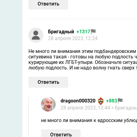
Ответить
Бригадный
+1317
28 апреля 2023, 12:24
Не много ли внимания этим подбандеровским 
ситуевина такая - готовы на любую подлость
курирующие их ЛГБТ-упыри. Обозначьте ситуа
любую подлость. И не надо волну гнать сверх 
Ответить
dragoon000320
+883
28 апреля 2023, 12:44
> Бригадн
не много ли внимания к едросским убл
Ответить