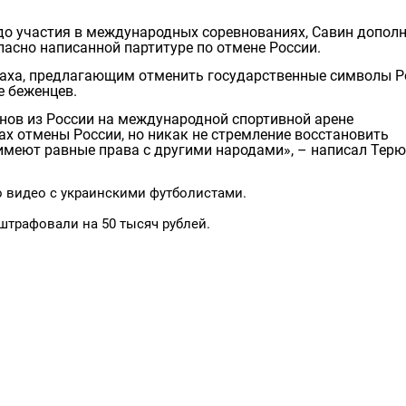
 до участия в международных соревнованиях, Савин допол
асно написанной партитуре по отмене России.
Баха, предлагающим отменить государственные символы Р
е беженцев.
нов из России на международной спортивной арене
х отмены России, но никак не стремление восстановить
 имеют равные права с другими народами», – написал Тер
 видео с украинскими футболистами.
штрафовали на 50 тысяч рублей.