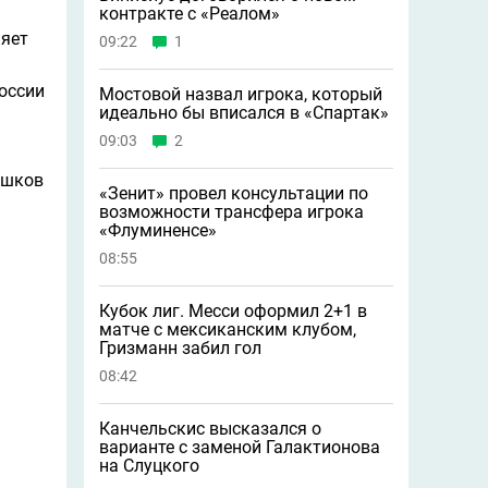
контракте с «Реалом»
няет
09:22
1
оссии
Мостовой назвал игрока, который
идеально бы вписался в «Спартак»
09:03
2
юшков
«Зенит» провел консультации по
возможности трансфера игрока
«Флуминенсе»
08:55
Кубок лиг. Месси оформил 2+1 в
матче с мексиканским клубом,
Гризманн забил гол
08:42
Канчельскис высказался о
варианте с заменой Галактионова
на Слуцкого