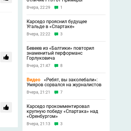
Вчера, 22:29
1
Карседо прояснил будущее
Угальде в «Спартаке»
Вчера, 22:22
3
Бевеев из «Балтики» повторил
знаменитый перформанс
Горлуковича
Вчера, 21:47
8
Видео
«Ребят, вы заколебали»:
Умяров сорвался на журналистов
Вчера, 21:21
7
Карседо прокомментировал
крупную победу «Спартака» над
«Оренбургом»
Вчера, 21:13
3