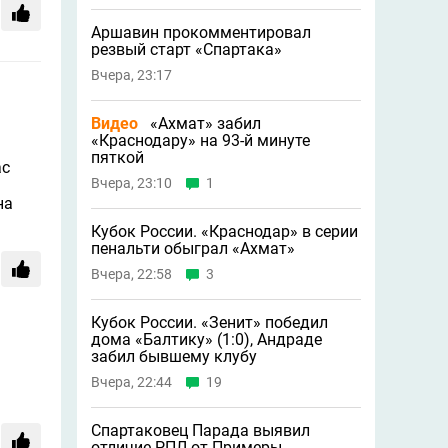
Аршавин прокомментировал
резвый старт «Спартака»
Вчера, 23:17
Видео
«Ахмат» забил
«Краснодару» на 93-й минуте
пяткой
ас
Вчера, 23:10
1
на
Кубок России. «Краснодар» в серии
пенальти обыграл «Ахмат»
Вчера, 22:58
3
Кубок России. «Зенит» победил
дома «Балтику» (1:0), Андраде
забил бывшему клубу
Вчера, 22:44
19
Спартаковец Парада выявил
отличие РПЛ от Примеры