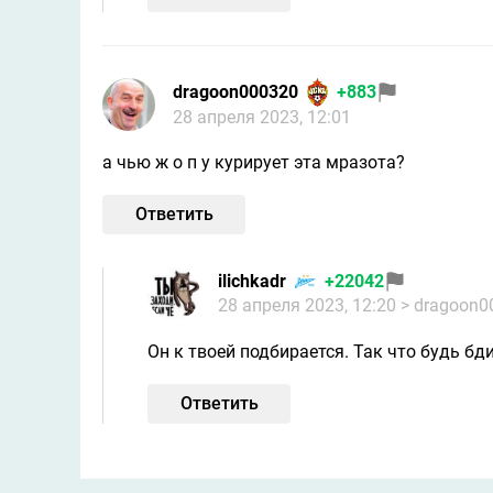
dragoon000320
+883
28 апреля 2023, 12:01
а чью ж о п у курирует эта мразота?
Ответить
ilichkadr
+22042
28 апреля 2023, 12:20
> dragoon0
Он к твоей подбирается. Так что будь бдит
Ответить