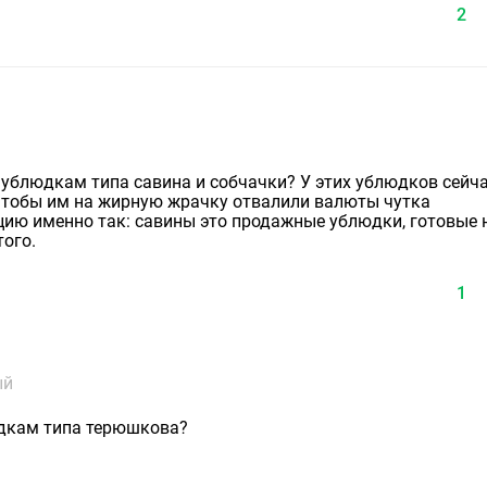
2
ублюдкам типа савина и собчачки? У этих ублюдков сейч
 чтобы им на жирную жрачку отвалили валюты чутка
цию именно так: савины это продажные ублюдки, готовые 
того.
1
ый
юдкам типа терюшкова?