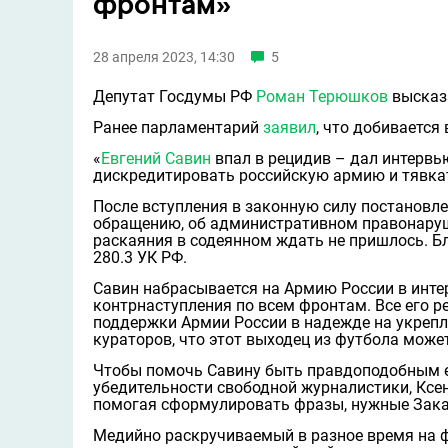
фронтам»
28 апреля 2023, 14:30
5
Депутат Госдумы РФ
Роман Терюшков
высказ
Ранее парламентарий
заявил
, что добивается
«
Евгений Савин
впал в рецидив – дал интервь
дискредитировать российскую армию и тявкат
После вступления в законную силу постановл
обращению, об административном правонару
раскаяния в содеянном ждать не пришлось. Б
280.3 УК РФ.
Савин набрасывается на Армию России в инте
контрнаступления по всем фронтам. Все его 
поддержки Армии России в надежде на укрепл
кураторов, что этот выходец из футбола може
Чтобы помочь Савину быть правдоподобным е
убедительности свободной журналистики, Ксен
помогая сформулировать фразы, нужные Зака
Медийно раскручиваемый в разное время на ф