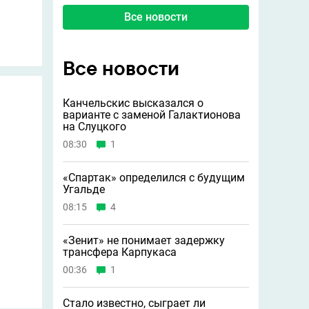
Все новости
Все новости
Канчельскис высказался о
варианте с заменой Галактионова
на Слуцкого
08:30
1
«Спартак» определился с будущим
Угальде
08:15
4
«Зенит» не понимает задержку
трансфера Карпукаса
00:36
1
Стало известно, сыграет ли