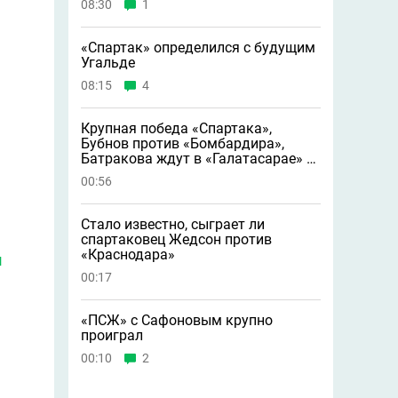
08:30
1
«Спартак» определился с будущим
Угальде
08:15
4
Крупная победа «Спартака»,
Бубнов против «Бомбардира»,
Батракова ждут в «Галатасарае» и
другие новости
00:56
Стало известно, сыграет ли
спартаковец Жедсон против
«Краснодара»
и
00:17
«ПСЖ» с Сафоновым крупно
проиграл
00:10
2