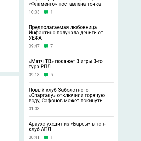
«Фламенго» поставлена точка
10:03
1
Предполагаемая любовница
Инфантино получала деньги от
УЕФА
09:47
7
«Матч ТВ» покажет 3 игры 3-го
тура РПЛ
09:18
5
Новый клуб Заболотного,
«Спартаку» отключили горячую
воду, Сафонов может покинуть
«ПСЖ» и другие новости
01:03
Араухо уходит из «Барсы» в топ-
клуб АПЛ
00:41
1