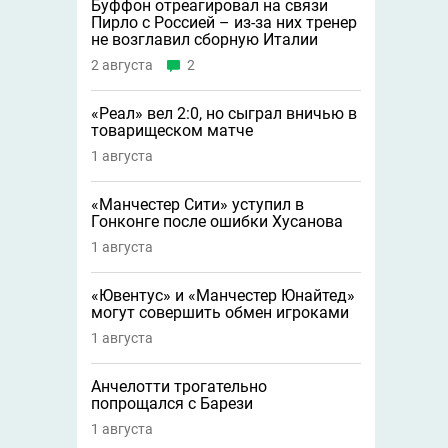
Буффон отреагировал на связи
Пирло с Россией – из-за них тренер
не возглавил сборную Италии
2 августа
2
«Реал» вел 2:0, но сыграл вничью в
товарищеском матче
1 августа
«Манчестер Сити» уступил в
Гонконге после ошибки Хусанова
1 августа
«Ювентус» и «Манчестер Юнайтед»
могут совершить обмен игроками
1 августа
Анчелотти трогательно
попрощался с Барези
1 августа