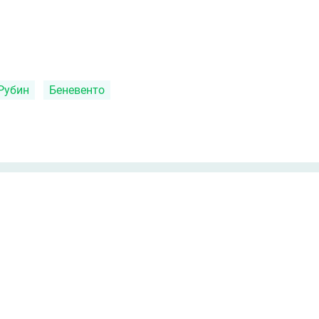
Рубин
Беневенто