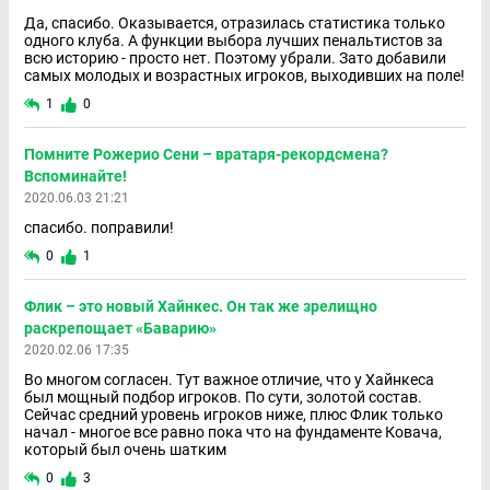
Да, спасибо. Оказывается, отразилась статистика только
одного клуба. А функции выбора лучших пенальтистов за
всю историю - просто нет. Поэтому убрали. Зато добавили
самых молодых и возрастных игроков, выходивших на поле!
1
0
Помните Рожерио Сени – вратаря-рекордсмена?
Вспоминайте!
2020.06.03 21:21
спасибо. поправили!
0
1
Флик – это новый Хайнкес. Он так же зрелищно
раскрепощает «Баварию»
2020.02.06 17:35
Во многом согласен. Тут важное отличие, что у Хайнкеса
был мощный подбор игроков. По сути, золотой состав.
Сейчас средний уровень игроков ниже, плюс Флик только
начал - многое все равно пока что на фундаменте Ковача,
который был очень шатким
0
3