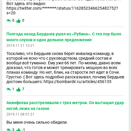
Вот здесь это видно:
https://twitter.com/********/status/1162852346625482752?
s=20
0
0
Полгода назад Бердыев ушел из «Рубина». С тех пор было
много слухов и одно дельное предложение
2019.11.21 13:21
Тоскливо, что Бердыев снова берет инвалид-команду, в
которой не ясно что с руководством, средний состав и
вообще всё туманно. Ему уже 66 лет. По-моему, давно всем
доказал, что готов и может тренировать мощную во всех
планах команду. Но нет, блин, на старости лет идет в Сочи.
Грустно :( Вот здесь подробно рассказывал, почему Бердыев
достоин большего: https://bombardir.ru/articles/456135
1
7
Акинфеева расстреливали с трех метров. Он вытащил удар
ногой, лежа на газоне
2019.11.08 01:21
Вы меня очень сильно обидели.
3
-1