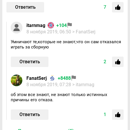
Ответить
7
itarnmag
+104
8 ноября 2019, 06:50
> FanatSerj
Умничают те,которые не знают,что он сам отказался
играть за сборную
Ответить
2
FanatSerj
+8488
8 ноября 2019, 07:28
> itarnmag
об этом все знают, не знают только истинных
причины его отказа.
Ответить
1