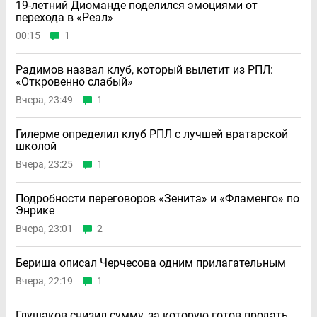
19-летний Диоманде поделился эмоциями от
перехода в «Реал»
00:15
1
Радимов назвал клуб, который вылетит из РПЛ:
«Откровенно слабый»
Вчера, 23:49
1
Гилерме определил клуб РПЛ с лучшей вратарской
школой
Вчера, 23:25
1
Подробности переговоров «Зенита» и «Фламенго» по
Энрике
Вчера, 23:01
2
Бериша описал Черчесова одним прилагательным
Вчера, 22:19
1
Глушаков снизил сумму, за которую готов продать