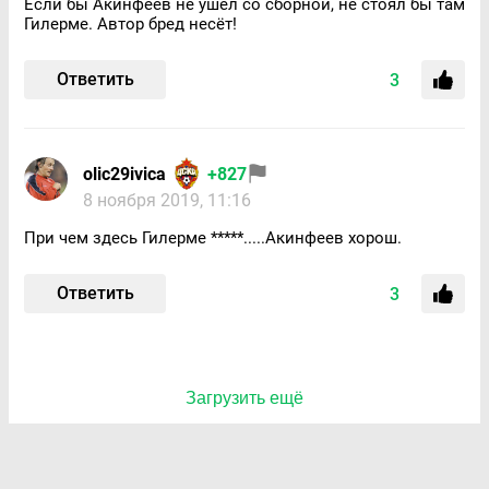
Если бы Акинфеев не ушёл со сборной, не стоял бы там
Гилерме. Автор бред несёт!
Ответить
3
olic29ivica
+827
8 ноября 2019, 11:16
При чем здесь Гилерме *****.....Акинфеев хорош.
Ответить
3
Загрузить ещё