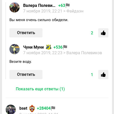
Валера Полевиков
+63
7 ноября 2019, 22:21
> Файдаэн
Вы меня очень сильно обидели.
Ответить
2
Чуни Муни
+536
7 ноября 2019, 22:23
> Валера Полевиков
Везите воду.
Ответить
1
Показать еще ответы (1)
bset
+28404