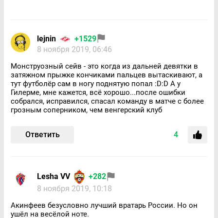
lejnin
+1529
8 ноября 2019, 06:46
Монструозный сейв - это когда из дальней девятки в
затяжном прыжке кончиками пальцев вытаскивают, а
тут футболёр сам в ногу поднятую попал :D:D А у
Гилерме, мне кажется, всё хорошо...после ошибки
собрался, исправился, спасал команду в матче с более
грозным соперником, чем венгерский клуб
Ответить
4
Lesha VV
+282
8 ноября 2019, 10:18
Акинфеев безусловно лучший вратарь России. Но он
ушёл на весёлой ноте.