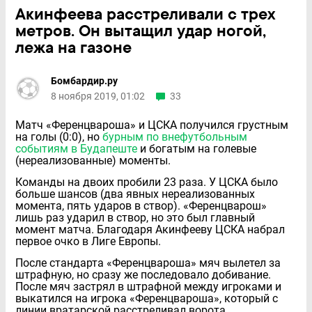
Акинфеева расстреливали с трех
метров. Он вытащил удар ногой,
лежа на газоне
Бомбардир.ру
8 ноября 2019, 01:02
33
Матч «Ференцвароша» и ЦСКА получился грустным
на голы (0:0), но
бурным по внефутбольным
событиям в Будапеште
и богатым на голевые
(нереализованные) моменты.
Команды на двоих пробили 23 раза. У ЦСКА было
больше шансов (два явных нереализованных
момента, пять ударов в створ). «Ференцварош»
лишь раз ударил в створ, но это был главный
момент матча. Благодаря Акинфееву ЦСКА набрал
первое очко в Лиге Европы.
После стандарта «Ференцвароша» мяч вылетел за
штрафную, но сразу же последовало добивание.
После мяч застрял в штрафной между игроками и
выкатился на игрока «Ференцвароша», который с
линии вратарской расстреливал ворота.