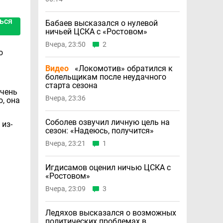
ься
Бабаев высказался о нулевой
ничьей ЦСКА с «Ростовом»
Вчера, 23:50
2
о
Видео
«Локомотив» обратился к
болельщикам после неудачного
старта сезона
очень
Вчера, 23:36
о, она
Соболев озвучил личную цель на
 из-
сезон: «Надеюсь, получится»
Вчера, 23:21
1
Игдисамов оценил ничью ЦСКА с
«Ростовом»
Вчера, 23:09
3
Ледяхов высказался о возможных
политических проблемах в