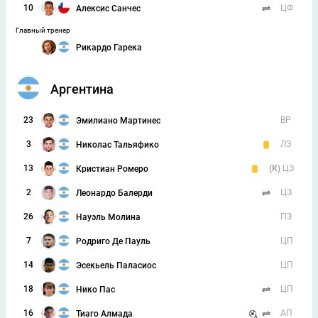
10
ЦФ
Алексис Санчес
Главный тренер
Рикардо Гарека
Аргентина
23
ВР
Эмилиано Мартинес
3
ЛЗ
Николас Тальяфико
13
(К)
ЦЗ
Кристиан Ромеро
2
ЦЗ
Леонардо Балерди
26
ПЗ
Науэль Молина
7
ЦП
Родриго Де Пауль
14
ЦП
Эсекьель Паласиос
18
ЦП
Нико Пас
16
АП
Тиаго Алмада