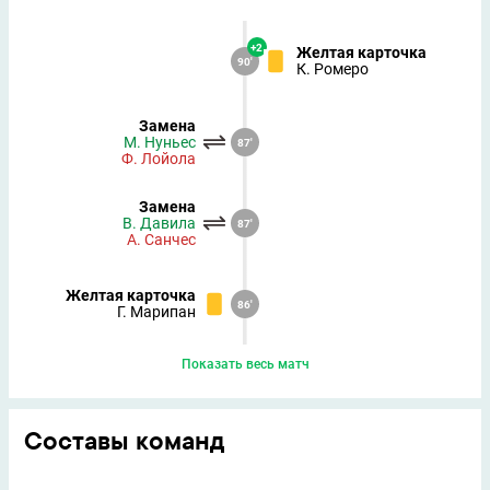
+2
Желтая карточка
90'
К. Ромеро
Замена
М. Нуньес
87'
Ф. Лойола
Замена
В. Давила
87'
А. Санчес
Желтая карточка
86'
Г. Марипан
Показать весь матч
Составы команд