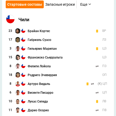
Стартовые составы
Запасные игроки
Еще
Чили
23
ВР
Брайан Кортес
17
ЛЗ
Габриэль Суасо
3
ЦЗ
Гильермо Марипан
15
ЦЗ
Франсиско Сьерральта
8
ПЗ
Фелипе Лойола
18
ОП
Родриго Эчеверрия
8
(К)
ЦП
Артуро Видаль
6
ЦП
Висенте Писарро
10
ЛВ
Лукас Сепеда
11
ПВ
Дарио Осорио