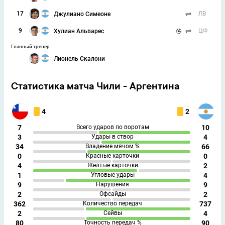
17
ЛВ
Джулиано Симеоне
9
ЦФ
Хулиан Альварес
Главный тренер
Лионель Скалони
Статистика матча Чили - Аргентина
4
2
7
Всего ударов по воротам
10
3
Удары в створ
4
34
Владение мячом %
66
0
Красные карточки
0
4
Желтые карточки
2
1
Угловые удары
4
9
Нарушения
9
2
Офсайды
2
362
Количество передач
737
2
Сейвы
4
80
Точность передач %
90