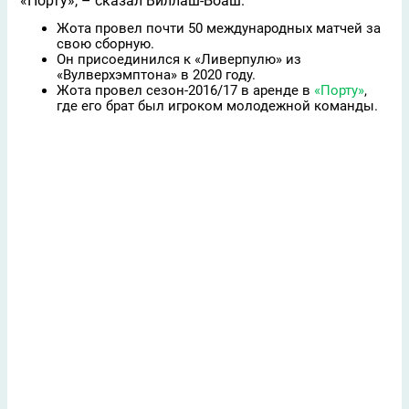
«Порту», – сказал Виллаш‑Боаш.
Жота провел почти 50 международных матчей за
свою сборную.
Он присоединился к «Ливерпулю» из
«Вулверхэмптона» в 2020 году.
Жота провел сезон-2016/17 в аренде в
«Порту»
,
где его брат был игроком молодежной команды.