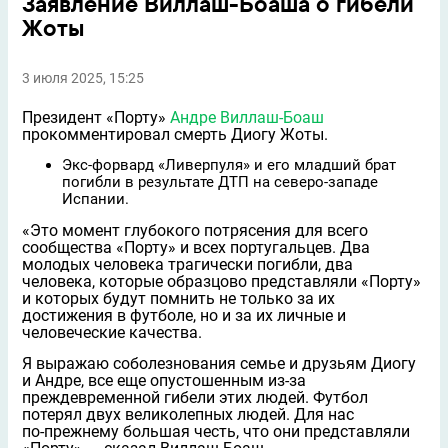
Заявление Виллаш-Боаша о гибели
Жоты
3 июля 2025, 15:25
Президент «Порту»
Андре Виллаш-Боаш
прокомментировал смерть Диогу Жоты.
Экс-форвард «Ливерпуля» и его младший брат
погибли в результате ДТП на северо‑западе
Испании.
«Это момент глубокого потрясения для всего
сообщества «Порту» и всех португальцев. Два
молодых человека трагически погибли, два
человека, которые образцово представляли «Порту»
и которых будут помнить не только за их
достижения в футболе, но и за их личные и
человеческие качества.
Я выражаю соболезнования семье и друзьям Диогу
и Андре, все еще опустошенным из‑за
преждевременной гибели этих людей. Футбол
потерял двух великолепных людей. Для нас
по‑прежнему большая честь, что они представляли