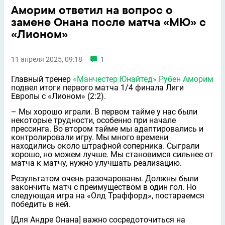
Аморим ответил на вопрос о
замене Онана после матча «МЮ» с
«Лионом»
11 апреля 2025, 09:18
1
Главный тренер
«Манчестер Юнайтед»
Рубен Аморим
подвел итоги первого матча 1/4 финала Лиги
Европы с «Лионом» (2:2).
– Мы хорошо играли. В первом тайме у нас были
некоторые трудности, особенно при начале
прессинга. Во втором тайме мы адаптировались и
контролировали игру. Мы много времени
находились около штрафной соперника. Сыграли
хорошо, но можем лучше. Мы становимся сильнее от
матча к матчу, нужно улучшать реализацию.
Результатом очень разочарованы. Должны были
закончить матч с преимуществом в один гол. Но
следующая игра на «Олд Траффорд», постараемся
победить в ней.
[Для Андре Онана] важно сосредоточиться на