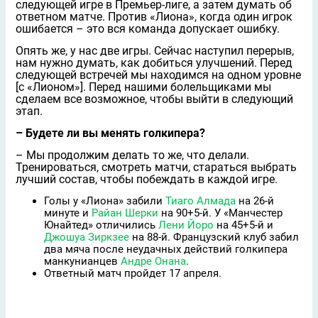
следующей игре в Премьер-лиге, а затем думать об
ответном матче. Против «Лиона», когда один игрок
ошибается – это вся команда допускает ошибку.
Опять же, у нас две игры. Сейчас наступил перерыв,
нам нужно думать, как добиться улучшений. Перед
следующей встречей мы находимся на одном уровне
[с «Лионом»]. Перед нашими болельщиками мы
сделаем все возможное, чтобы выйти в следующий
этап.
– Будете ли вы менять голкипера?
– Мы продолжим делать то же, что делали.
Тренироваться, смотреть матчи, стараться выбрать
лучший состав, чтобы побеждать в каждой игре.
Голы у «Лиона» забили
Тиаго Алмада
на 26-й
минуте и
Райан Шерки
на 90+5-й. У «Манчестер
Юнайтед» отличились
Лени Йоро
на 45+5-й и
Джошуа Зиркзее
на 88-й. Французский клуб забил
два мяча после неудачных действий голкипера
манкунианцев
Андре Онана
.
Ответный матч пройдет 17 апреля.