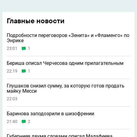
Главные новости
Подробности переговоров «Зенита» и «Фламенго» по
Энрике
23:01
1
Бериша описал Черчесова одним прилагательным
22:19
1
Глушаков снизил сумму, за которую готов продать
майку Месси
22:03
Баринова заподозрили в шизофрении
21:40
2
Губерниев двумя словами описал Малафеева,