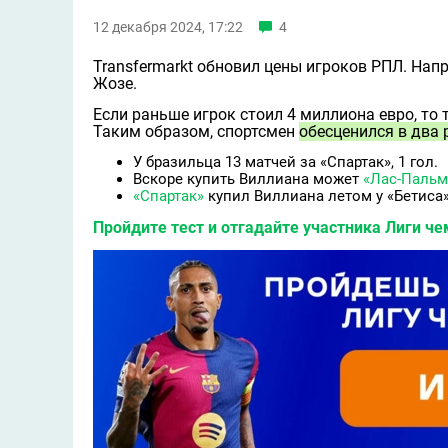
12 декабря 2024, 17:22
4
Transfermarkt обновил цены игроков РПЛ. На
Жозе.
Если раньше игрок стоил 4 миллиона евро, то
Таким образом, спортсмен
обесценился в два 
У бразильца 13 матчей за «Спартак», 1 гол.
Вскоре купить Виллиана может
«Лас-Пальм
«Спартак»
купил Виллиана летом у «Бетиса»
Пройдите тест и отгадайте участника Лиги ч