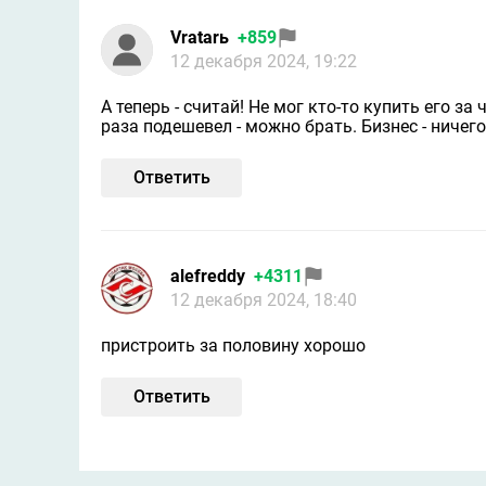
Vratarь
+859
12 декабря 2024, 19:22
А теперь - считай! Не мог кто-то купить его за 
раза подешевел - можно брать. Бизнес - ничег
Ответить
alefreddy
+4311
12 декабря 2024, 18:40
пристроить за половину хорошо
Ответить