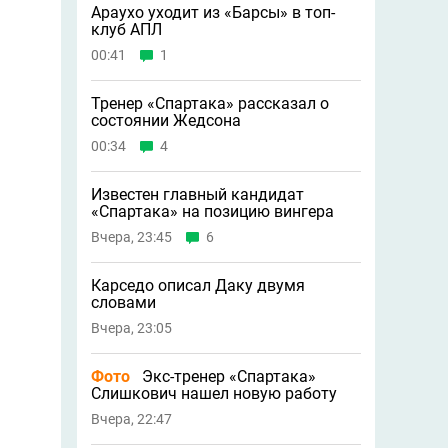
Араухо уходит из «Барсы» в топ-
клуб АПЛ
00:41
1
Тренер «Спартака» рассказал о
состоянии Жедсона
00:34
4
Известен главный кандидат
«Спартака» на позицию вингера
Вчера, 23:45
6
Карседо описал Даку двумя
словами
Вчера, 23:05
Фото
Экс-тренер «Спартака»
Слишкович нашел новую работу
Вчера, 22:47