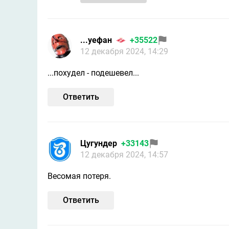
...уефан
+35522
12 декабря 2024, 14:29
...похудел - подешевел...
Ответить
Цугундeр
+33143
12 декабря 2024, 14:57
Весомая потеря.
Ответить