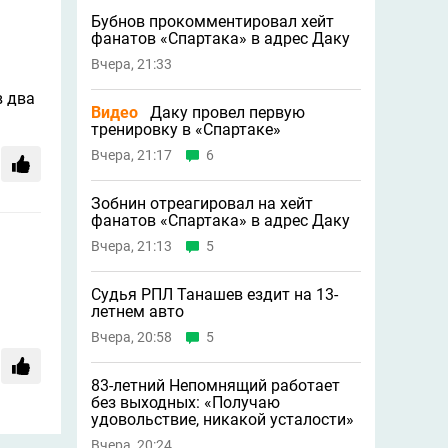
Бубнов прокомментировал хейт
фанатов «Спартака» в адрес Даку
Вчера, 21:33
в два
Видео
Даку провел первую
тренировку в «Спартаке»
Вчера, 21:17
6
Зобнин отреагировал на хейт
фанатов «Спартака» в адрес Даку
Вчера, 21:13
5
Судья РПЛ Танашев ездит на 13-
летнем авто
Вчера, 20:58
5
83-летний Непомнящий работает
без выходных: «Получаю
удовольствие, никакой усталости»
Вчера, 20:24