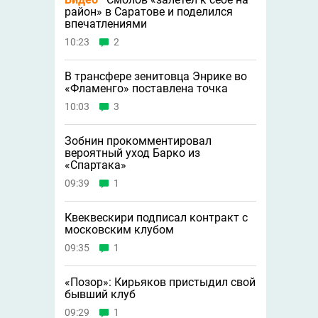
район» в Саратове и поделился
впечатлениями
10:23
2
В трансфере зенитовца Энрике во
«Фламенго» поставлена точка
10:03
3
Зобнин прокомментировал
вероятный уход Барко из
«Спартака»
09:39
1
Квеквескири подписал контракт с
московским клубом
09:35
1
«Позор»: Кирьяков пристыдил свой
бывший клуб
09:29
1