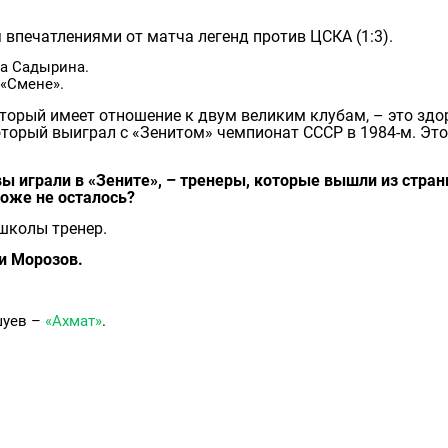
 впечатлениями от матча легенд против ЦСКА (1:3).
ла Садырина.
 «Смене».
оторый имеет отношение к двум великим клубам, – это здо
оторый выиграл с «Зенитом» чемпионат СССР в 1984-м. Это
 вы играли в «Зените», – тренеры, которые вышли из стран
тоже не осталось?
 школы тренер.
ли Морозов.
шуев –
«Ахмат»
.