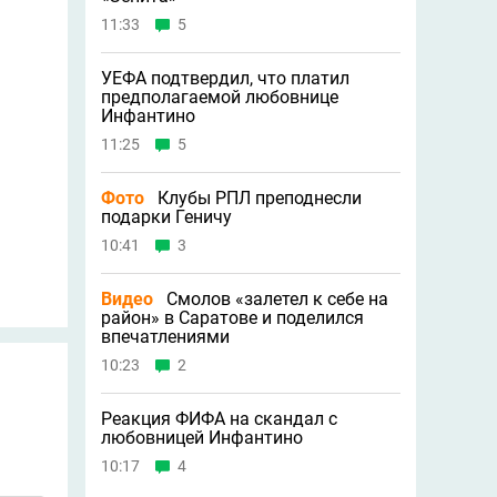
11:33
5
УЕФА подтвердил, что платил
предполагаемой любовнице
Инфантино
11:25
5
Фото
Клубы РПЛ преподнесли
подарки Геничу
10:41
3
Видео
Смолов «залетел к себе на
район» в Саратове и поделился
впечатлениями
10:23
2
Реакция ФИФА на скандал с
любовницей Инфантино
10:17
4