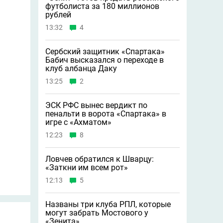
футболиста за 180 миллионов
рублей
13:32
4
Сербский защитник «Спартака»
Бабич высказался о переходе в
клуб албанца Даку
13:25
2
ЭСК РФС вынес вердикт по
пенальти в ворота «Спартака» в
игре с «Ахматом»
12:23
8
Ловчев обратился к Шварцу:
«Заткни им всем рот»
12:13
5
Названы три клуба РПЛ, которые
могут забрать Мостового у
«Зенита»