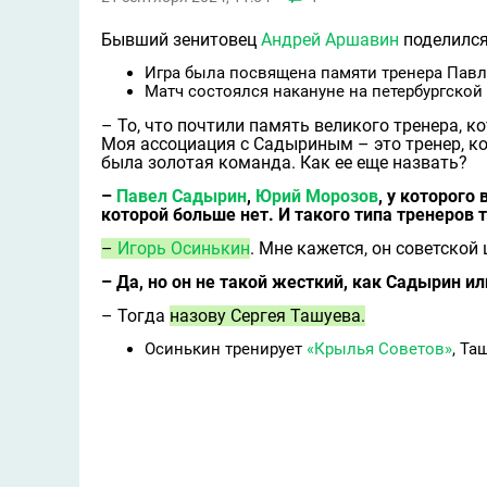
Бывший зенитовец
Андрей Аршавин
поделился
Игра была посвящена памяти тренера Пав
Матч состоялся накануне на петербургской
– То, что почтили память великого тренера, к
Моя ассоциация с Садыриным – это тренер, к
была золотая команда. Как ее еще назвать?
–
Павел Садырин
,
Юрий Морозов
, у которого
которой больше нет. И такого типа тренеров 
–
Игорь Осинькин
. Мне кажется, он советской
– Да, но он не такой жесткий, как Садырин и
– Тогда
назову Сергея Ташуева.
Осинькин тренирует
«Крылья Советов»
, Та