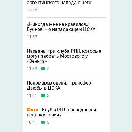
аргентинского нападающего
12:18
«Никогда мне не нравился»:
Бубнов – о нападающем ЦСКА
11:57
Названы три клуба РПЛ, которые
могут забрать Мостового у
«Зенита»
11:33
5
Пономарев оценил трансфер
Дзюбы в ЦСКА
11:01
3
Фото
Клубы РПЛ преподнесли
подарки Геничу
10:41
3