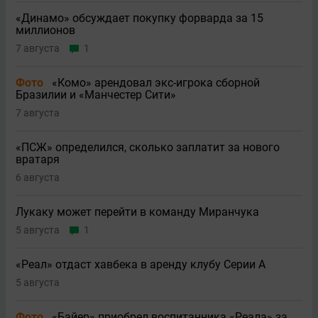
«Динамо» обсуждает покупку форварда за 15
миллионов
7 августа
1
Фото
«Комо» арендовал экс-игрока сборной
Бразилии и «Манчестер Сити»
7 августа
«ПСЖ» определился, сколько заплатит за нового
вратаря
6 августа
Лукаку может перейти в команду Миранчука
5 августа
1
«Реал» отдаст хавбека в аренду клубу Серии A
5 августа
Фото
«Байер» приобрел воспитанника «Реала» за