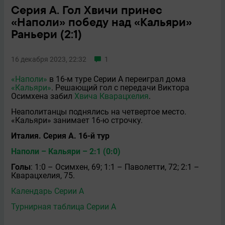
Серия А. Гол Хвичи принес
«Наполи» победу над «Кальяри»
Раньери (2:1)
16 декабря 2023, 22:32
1
«Наполи»
в 16-м туре Серии А переиграл дома
«Кальяри»
. Решающий гол с передачи Виктора
Осимхена забил
Хвича Кварацхелия
.
Неаполитанцы поднялись на четвертое место.
«Кальяри» занимает 16-ю строчку.
Италия. Серия А. 16-й тур
Наполи – Кальяри – 2:1 (0:0)
Голы
: 1:0 – Осимхен, 69; 1:1 – Паволетти, 72; 2:1 –
Кварацхелия, 75.
Календарь Серии А
Турнирная таблица Серии А