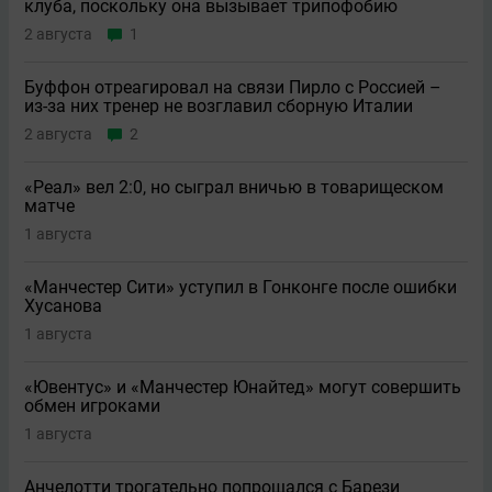
клуба, поскольку она вызывает трипофобию
2 августа
1
Буффон отреагировал на связи Пирло с Россией –
из-за них тренер не возглавил сборную Италии
2 августа
2
«Реал» вел 2:0, но сыграл вничью в товарищеском
матче
1 августа
«Манчестер Сити» уступил в Гонконге после ошибки
Хусанова
1 августа
«Ювентус» и «Манчестер Юнайтед» могут совершить
обмен игроками
1 августа
Анчелотти трогательно попрощался с Барези