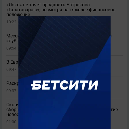
«Локо» не хочет продавать Батракова
«Галатасараю», несмотря на тяжелое финансовое
положение
10:22
3
Месси и Неймар вновь могут оказаться в одном
клубе
09:54
В Европе восхищены игрой Сафонова за «ПСЖ»
09:47
1
Раскрыт клуб, куда перейдет Батраков
09:37
5
Скончался отец Месси, «Арсенал» купил игрока
сборной Бразилии, любовница Инфантино и другие
новости
01:00