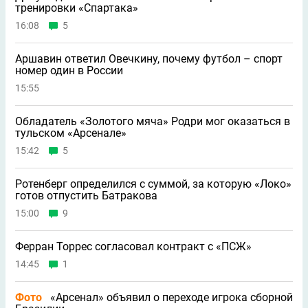
тренировки «Спартака»
16:08
5
Аршавин ответил Овечкину, почему футбол – спорт
номер один в России
15:55
Обладатель «Золотого мяча» Родри мог оказаться в
тульском «Арсенале»
15:42
5
Ротенберг определился с суммой, за которую «Локо»
готов отпустить Батракова
15:00
9
Ферран Торрес согласовал контракт с «ПСЖ»
14:45
1
Фото
«Арсенал» объявил о переходе игрока сборной