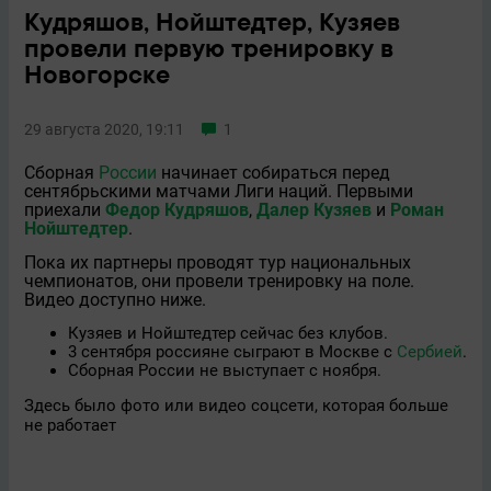
Кудряшов, Нойштедтер, Кузяев
провели первую тренировку в
Новогорске
29 августа 2020, 19:11
1
Сборная
России
начинает собираться перед
сентябрьскими матчами Лиги наций. Первыми
приехали
Федор Кудряшов
,
Далер Кузяев
и
Роман
Нойштедтер
.
Пока их партнеры проводят тур национальных
чемпионатов, они провели тренировку на поле.
Видео доступно ниже.
Кузяев и Нойштедтер сейчас без клубов.
3 сентября россияне сыграют в Москве с
Сербией
.
Сборная России не выступает с ноября.
Здесь было фото или видео соцсети, которая больше
не работает