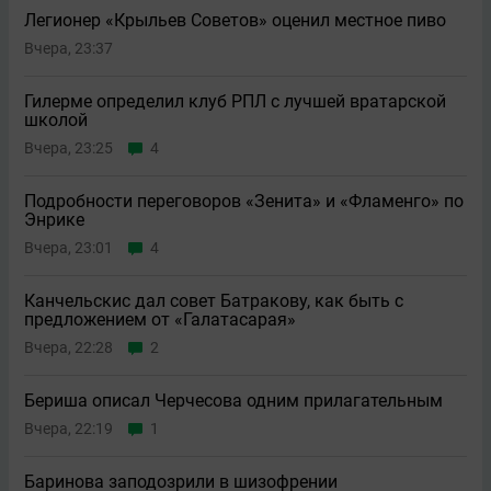
Легионер «Крыльев Советов» оценил местное пиво
Вчера, 23:37
Гилерме определил клуб РПЛ с лучшей вратарской
школой
Вчера, 23:25
4
Подробности переговоров «Зенита» и «Фламенго» по
Энрике
Вчера, 23:01
4
Канчельскис дал совет Батракову, как быть с
предложением от «Галатасарая»
Вчера, 22:28
2
Бериша описал Черчесова одним прилагательным
Вчера, 22:19
1
Баринова заподозрили в шизофрении