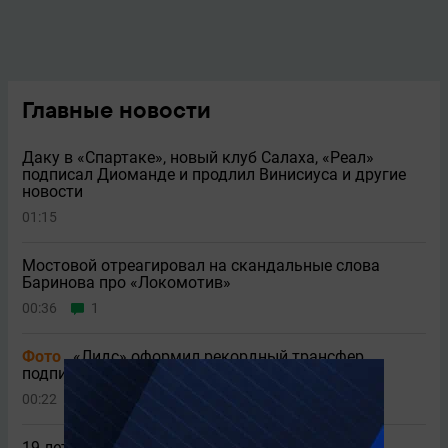
Главные новости
Даку в «Спартаке», новый клуб Салаха, «Реал»
подписал Диоманде и продлил Винисиуса и другие
новости
01:15
Мостовой отреагировал на скандальные слова
Баринова про «Локомотив»
00:36
1
Фото
«Лидс» оформил рекордный трансфер,
подписав вратаря «Манчестер Сити»
00:22
1
19-летний Диоманде поделился эмоциями от