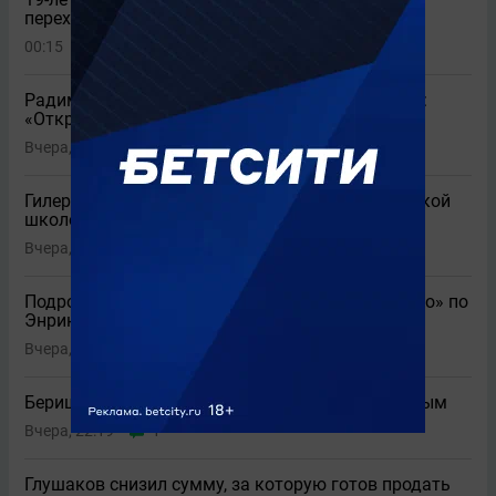
перехода в «Реал»
00:15
2
Радимов назвал клуб, который вылетит из РПЛ:
«Откровенно слабый»
Вчера, 23:49
2
Гилерме определил клуб РПЛ с лучшей вратарской
школой
Вчера, 23:25
4
Подробности переговоров «Зенита» и «Фламенго» по
Энрике
Вчера, 23:01
4
Бериша описал Черчесова одним прилагательным
Вчера, 22:19
1
Глушаков снизил сумму, за которую готов продать