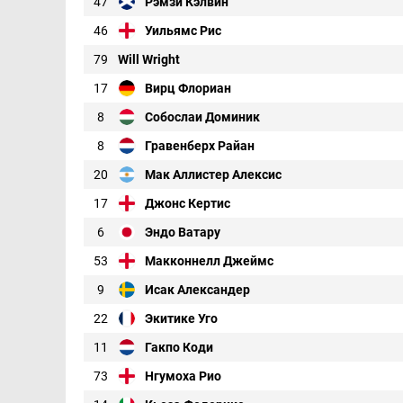
47
Рэмзи Кэлвин
46
Уильямс Рис
79
Will Wright
17
Вирц Флориан
8
Собослаи Доминик
8
Гравенберх Райан
20
Мак Аллистер Алексис
17
Джонс Кертис
6
Эндо Ватару
53
Макконнелл Джеймс
9
Исак Александер
22
Экитике Уго
11
Гакпо Коди
73
Нгумоха Рио