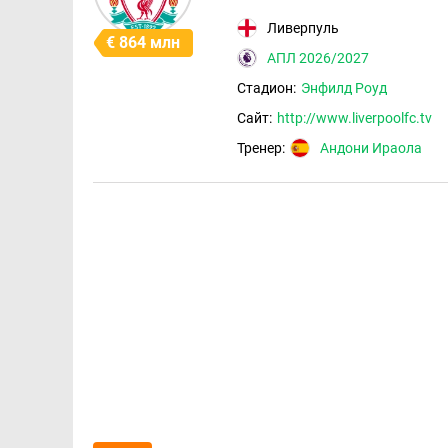
Ливерпуль
€ 864 млн
АПЛ 2026/2027
Стадион:
Энфилд Роуд
Сайт:
http://www.liverpoolfc.tv
Тренер:
Андони Ираола