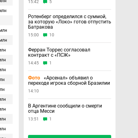
 млн
15:42
5
 млн
Ротенберг определился с суммой,
за которую «Локо» готов отпустить
Батракова
 млн
15:00
10
 млн
Ферран Торрес согласовал
млн
контракт с «ПСЖ»
млн
14:45
1
млн
Фото
«Арсенал» объявил о
млн
переходе игрока сборной Бразилии
млн
14:10
млн
В Аргентине сообщили о смерти
млн
отца Месси
млн
13:51
1
млн