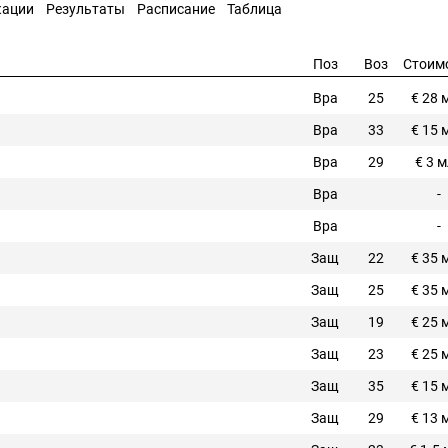
кации
Результаты
Расписание
Таблица
Поз
Воз
Стоим
Вра
25
€ 28 
Вра
33
€ 15 
Вра
29
€ 3 
Вра
-
Вра
-
Защ
22
€ 35 
Защ
25
€ 35 
Защ
19
€ 25 
Защ
23
€ 25 
Защ
35
€ 15 
Защ
29
€ 13 