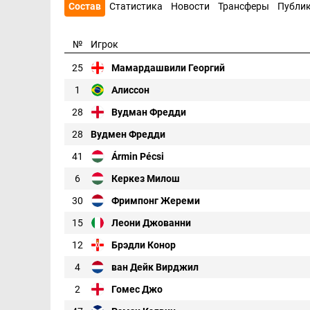
Состав
Статистика
Новости
Трансферы
Публи
№
Игрок
25
Мамардашвили Георгий
1
Алиссон
28
Вудман Фредди
28
Вудмен Фредди
41
Ármin Pécsi
6
Керкез Милош
30
Фримпонг Жереми
15
Леони Джованни
12
Брэдли Конор
4
ван Дейк Вирджил
2
Гомес Джо