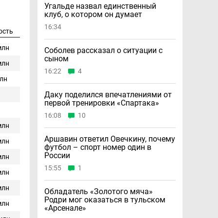
Угальде назвал единственный
клуб, о котором он думает
16:34
ость
млн
Соболев рассказал о ситуации с
сыном
млн
16:22
4
млн
Даку поделился впечатлениями от
первой тренировки «Спартака»
16:08
10
млн
Аршавин ответил Овечкину, почему
млн
футбол – спорт номер один в
России
млн
15:55
1
млн
млн
Обладатель «Золотого мяча»
Родри мог оказаться в тульском
млн
«Арсенале»