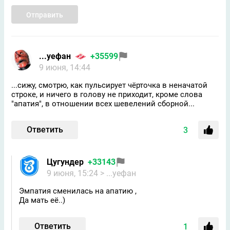
Отправить
...уефан
+35599
9 июня, 14:44
...сижу, смотрю, как пульсирует чёрточка в неначатой
строке, и ничего в голову не приходит, кроме слова
"апатия", в отношении всех шевелений сборной...
Ответить
3
Цугундeр
+33143
9 июня, 15:24
> ...уефан
Эмпатия сменилась на апатию ,
Да мать её..)
Ответить
1