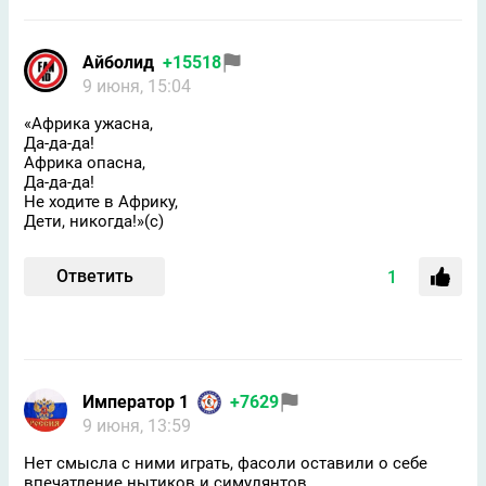
Айболид
+15518
9 июня, 15:04
«Африка ужасна,
Да-да-да!
Африка опасна,
Да-да-да!
Не ходите в Африку,
Дети, никогда!»(с)
Ответить
1
Император 1
+7629
9 июня, 13:59
Нет смысла с ними играть, фасоли оставили о себе
впечатление нытиков и симулянтов.