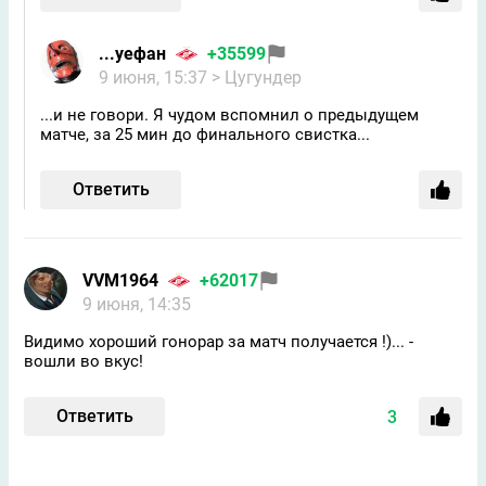
...уефан
+35599
9 июня, 15:37
> Цугундeр
...и не говори. Я чудом вспомнил о предыдущем
матче, за 25 мин до финального свистка...
Ответить
VVM1964
+62017
9 июня, 14:35
Видимо хороший гонорар за матч получается !)... -
вошли во вкус!
Ответить
3