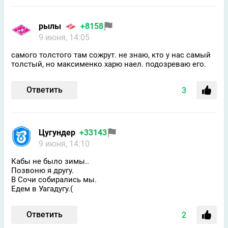
рылы
+8158
9 июня, 14:05
самого толстого там сожрут. не знаю, кто у нас самый
толстый, но максименко харю наел. подозреваю его.
Ответить
3
Цугундeр
+33143
9 июня, 14:10
Кабы не было зимы..
Позвоню я другу.
В Сочи собирались мы.
Едем в Уагадугу.(
Ответить
2