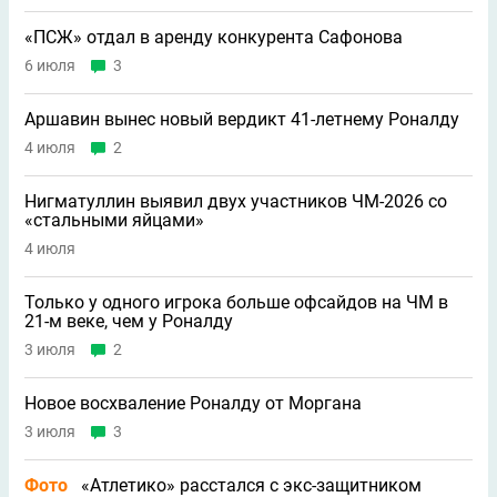
«ПСЖ» отдал в аренду конкурента Сафонова
6 июля
3
Аршавин вынес новый вердикт 41-летнему Роналду
4 июля
2
Нигматуллин выявил двух участников ЧМ-2026 со
«стальными яйцами»
4 июля
Только у одного игрока больше офсайдов на ЧМ в
21-м веке, чем у Роналду
3 июля
2
Новое восхваление Роналду от Моргана
3 июля
3
Фото
«Атлетико» расстался с экс-защитником