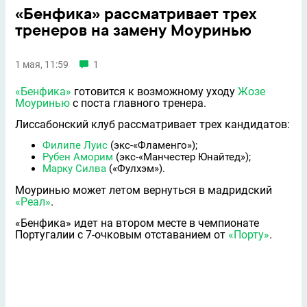
«Бенфика» рассматривает трех
тренеров на замену Моуринью
1 мая, 11:59
1
«Бенфика»
готовится к возможному уходу
Жозе
Моуринью
с поста главного тренера.
Лиссабонский клуб рассматривает трех кандидатов:
Филипе Луис
(экс-«Фламенго»);
Рубен Аморим
(экс-«Манчестер Юнайтед»);
Марку Cилва
(«Фулхэм»).
Моуринью может летом вернуться в мадридский
«Реал»
.
«Бенфика» идет на втором месте в чемпионате
Португалии с 7-очковым отставанием от
«Порту»
.