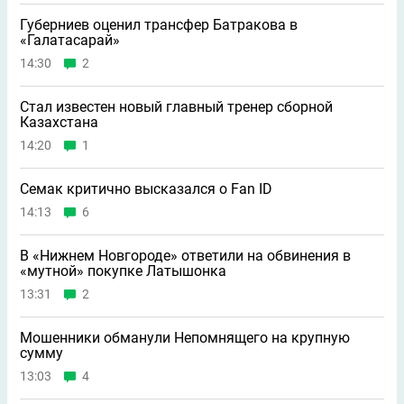
Губерниев оценил трансфер Батракова в
«Галатасарай»
14:30
2
Стал известен новый главный тренер сборной
Казахстана
14:20
1
Семак критично высказался о Fan ID
14:13
6
В «Нижнем Новгороде» ответили на обвинения в
«мутной» покупке Латышонка
13:31
2
Мошенники обманули Непомнящего на крупную
сумму
13:03
4