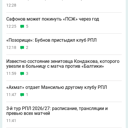
12:28
Сафонов может покинуть «ПСЖ» через год
12:25
5
«Позорище»: Бубнов пристыдил клуб РПЛ
12:18
2
Известно состояние зенитовца Кондакова, которого
увезли в больницу с матча против «Балтики»
11:59
3
«Ахмат» отдает Мансилью другому клубу РПЛ
11:47
1
3-й тур РПЛ 2026/27: расписание, трансляции и
превью всех матчей
11:41