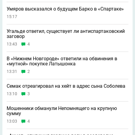
Умяров высказался о будущем Барко в «Спартаке»
15:17
Угальде ответил, существует ли антиспартаковский
заговор
13:43
4
В «Нижнем Новгороде» ответили на обвинения в
«мутной» покупке Латышонка
13:31
2
Семак отреагировал на хейт в адрес сына Соболева
13:10
3
Мошенники обманули Непомнящего на крупную
сумму
13:03
4