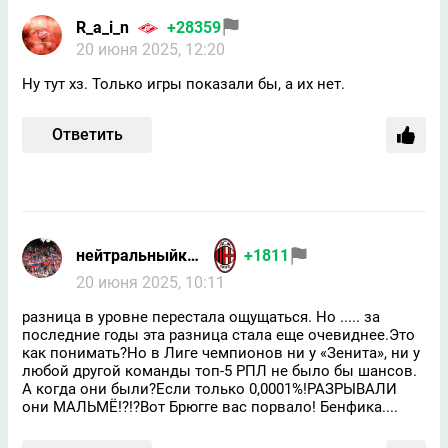
R_a_i_n
+28359
20 июня 2025, 12:20
Ну тут хз. Только игры показали бы, а их нет.
Ответить
нейтральныйкакникто
+1811
20 июня 2025, 10:11
разница в уровне перестала ощущаться. Но ..... за
последние годы эта разница стала еще очевиднее.Это
как понимать?Но в Лиге чемпионов ни у «Зенита», ни у
любой другой команды топ-5 РПЛ не было бы шансов.
А когда они были?Если только 0,0001%!РАЗРЫВАЛИ
они МАЛЬМЁ!?!?Вот Брюгге вас порвало! Бенфика....