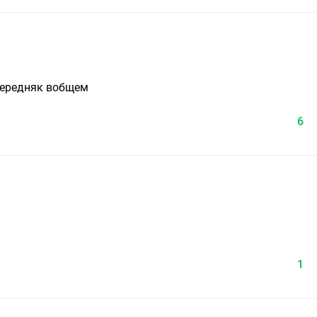
 середняк вобщем
6
1