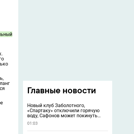
льный
к.
го
лько
ь,
фланг
Главные новости
ся
ее
Новый клуб Заболотного,
«Спартаку» отключили горячую
воду, Сафонов может покинуть
«ПСЖ» и другие новости
01:03