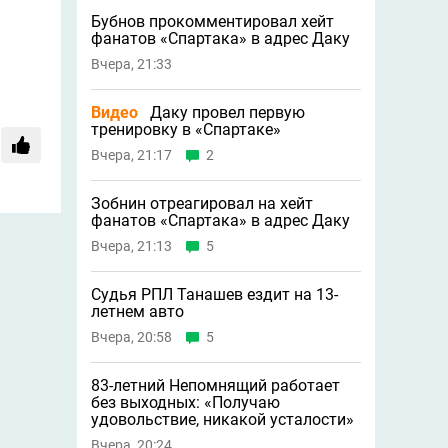
Бубнов прокомментировал хейт
фанатов «Спартака» в адрес Даку
Вчера, 21:33
Видео
Даку провел первую
тренировку в «Спартаке»
Вчера, 21:17
2
Зобнин отреагировал на хейт
фанатов «Спартака» в адрес Даку
Вчера, 21:13
5
Судья РПЛ Танашев ездит на 13-
летнем авто
Вчера, 20:58
5
83-летний Непомнящий работает
без выходных: «Получаю
удовольствие, никакой усталости»
Вчера, 20:24