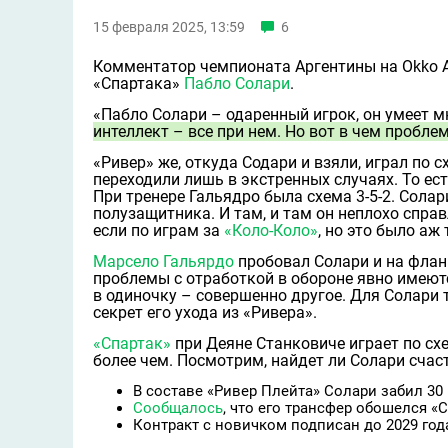
15 февраля 2025, 13:59
6
Комментатор чемпионата Аргентины на Okko А
«Спартака»
Пабло Солари
.
«Пабло Солари – одаренный игрок, он умеет м
интеллект – всe при нем. Но вот в чем проблем
«Ривер» же, откуда Содари и взяли, играл по
переходили лишь в экстренных случаях. То ест
При тренере Гальядро была схема 3-5-2. Сола
полузащитника. И там, и там он неплохо справ
если по играм за
«Коло-Коло»
, но это было аж 
Марсело Гальярдо
пробовал Солари и на фланг
проблемы с отработкой в обороне явно имеютс
в одиночку – совершенно другое. Для Солари 
секрет его ухода из «Ривера».
«Спартак»
при Деяне Станковиче играет по схем
более чем. Посмотрим, найдет ли Солари счаст
В составе «Ривер Плейта» Солари забил 30 
Сообщалось
, что его трансфер обошелся «
Контракт с новичком подписан до 2029 года