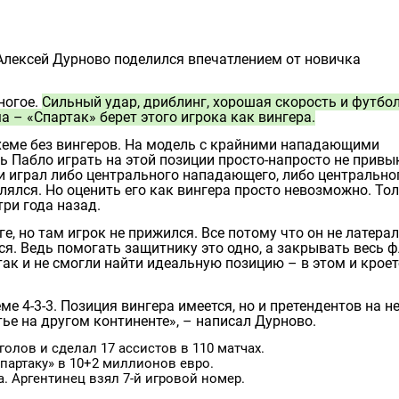
лексей Дурново поделился впечатлением от новичка
ногое.
Сильный удар, дриблинг, хорошая скорость и футбо
а – «Спартак» берет этого игрока как вингера.
 схеме без вингеров. На модель с крайними нападающими
ь Пабло играть на этой позиции просто-напросто не привы
ри играл либо центрального нападающего, либо центрально
лялся. Но оценить его как вингера просто невозможно. То
три года назад.
е, но там игрок не прижился. Всe потому что он не латерал
я. Ведь помогать защитнику это одно, а закрывать весь 
так и не смогли найти идеальную позицию – в этом и кроет
е 4-3-3. Позиция вингера имеется, но и претендентов на н
ье на другом континенте», – написал Дурново.
голов и сделал 17 ассистов в 110 матчах.
Спартаку» в 10+2 миллионов евро.
. Аргентинец взял 7-й игровой номер.