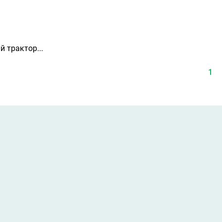
 трактор...
1