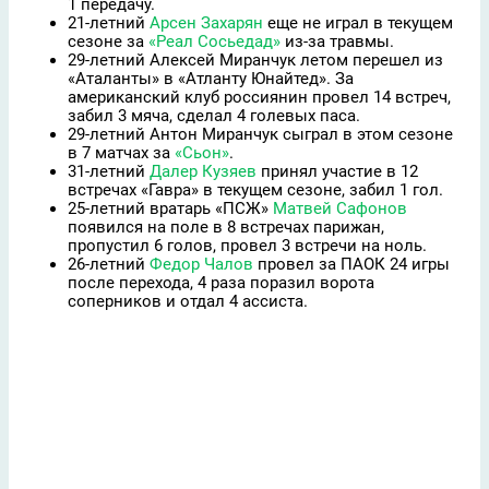
1 передачу.
21-летний
Арсен Захарян
еще не играл в текущем
сезоне за
«Реал Сосьедад»
из-за травмы.
29-летний Алексей Миранчук летом перешел из
«Аталанты» в «Атланту Юнайтед». За
американский клуб россиянин провел 14 встреч,
забил 3 мяча, сделал 4 голевых паса.
29-летний Антон Миранчук сыграл в этом сезоне
в 7 матчах за
«Сьон»
.
31-летний
Далер Кузяев
принял участие в 12
встречах «Гавра» в текущем сезоне, забил 1 гол.
25-летний вратарь «ПСЖ»
Матвей Сафонов
появился на поле в 8 встречах парижан,
пропустил 6 голов, провел 3 встречи на ноль.
26-летний
Федор Чалов
провел за ПАОК 24 игры
после перехода, 4 раза поразил ворота
соперников и отдал 4 ассиста.