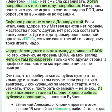
«Зенитом»
«Гавр»
нет смысла сравнивать.
Хотел
попробовать в топ-лиге, ну, попробовал.
Наверное,
понял, что лучше играть в составе лидера РПЛ, чем
бороться за выживание во Франции.
Сафонов рядом не стоит с Доннаруммой.
Если
итальянец здоров, то у Матвея шансов нет, уровень
мастерства просто другой, нет ресурса составить
конкуренцию. Да и когда травмирован основной
вратарь
«ПСЖ»
, есть же ещe и третий голкипер, ему
тоже играть надо.
Фeдор Чалов долго искал команду, пришeл в ПАОК.
Но это, конечно, не уровень ЦСКА, на мой взгляд.
Чего он там приобретeт?
Только что другая страна, а
профессионально или материально ничего не
выиграл.
Считаю, что перебираться за рубеж нужно в топ-
команду и только в том случае, если уверен, что
выиграешь конкуренцию за место в старте. А так,
уезжать, чтобы протирать скамейку – не знаю…
Из
этого поколения только Головин хорошо себя за
рубежом проявляет
», – написал Бубнов.
28-летний Александр Головин провел в этом
сезоне 19 матчей за
«Монако»
, забил 2 гола, отдал