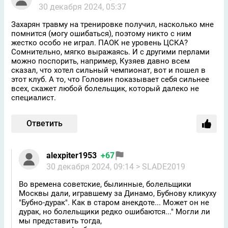
30 декабря 2024, 05:37
Захарян травму на тренировке получил, насколько мне
помнится (могу ошибаться), поэтому никто с ним
жестко особо не играл. ПАОК не уровень ЦСКА?
Сомнительно, мягко выражаясь. И с другими перлами
можно поспорить, например, Кузяев давно всем
сказал, что хотел сильный чемпионат, вот и пошел в
этот клуб. А то, что Головин показывает себя сильнее
всех, скажет любой болельщик, который далеко не
специалист.
Ответить
alexpiter1953
+67
30 декабря 2024, 09:14
> SLADE2019
Во времена советские, былинные, болельщики
Москвы дали, игравшему за Динамо, Бубнову кликуху
"Бубно-дурак". Как в старом анекдоте... Может он не
дурак, но болельщики редко ошибаются..." Могли ли
мы представить тогда,