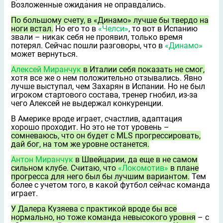
Возложенные ожидания не оправдались.
По большому счeту, в «Динамо» лучше бы твeрдо на
ноги встал.
Но его то в
«Челси»
, то вот в Испанию
звали – никак себя не проявил, только время
потерял. Сейчас пошли разговоры, что в
«Динамо»
может вернуться.
Алексей Миранчук
в Италии себя показать не смог,
хотя всe же о нeм положительно отзывались. Явно
лучше выступал, чем Захарян в Испании. Но не был
игроком стартового состава, тренер гнобил, из-за
чего Алексей не выдержал конкуренции.
В Америке вроде играет, счастлив, адаптация
хорошо проходит. Но это не тот уровень –
сомневаюсь, что он будет с MLS прогрессировать,
дай бог, на том же уровне останется.
Антон Миранчук
в Швейцарии, да ещe в не самом
сильном клубе. Считаю, что
«Локомотив»
в плане
прогресса для него был бы лучшим вариантом.
Тем
более с учетом того, в какой футбол сейчас команда
играет.
У Далера Кузяева с практикой вроде бы всe
нормально, но тоже команда невысокого уровня
– с