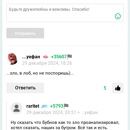
Отправить
...уефан
+35607
29 декабря 2024, 18:26
...зло, в лоб, но не поспоришь)...
Ответить
5
raritet
+5793
29 декабря 2024, 20:51
> ...уефан
Ну сказать что Бубнов как то зло проанализировал,
хотел сказать, наших за бугром. Всё так и есть.