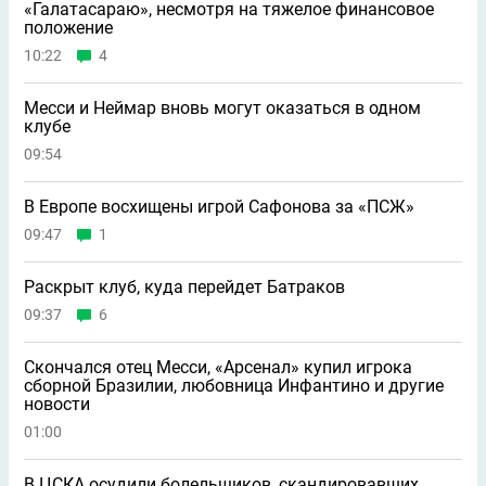
«Галатасараю», несмотря на тяжелое финансовое
положение
10:22
4
Месси и Неймар вновь могут оказаться в одном
клубе
09:54
В Европе восхищены игрой Сафонова за «ПСЖ»
09:47
1
Раскрыт клуб, куда перейдет Батраков
09:37
6
Скончался отец Месси, «Арсенал» купил игрока
сборной Бразилии, любовница Инфантино и другие
новости
01:00
В ЦСКА осудили болельщиков, скандировавших