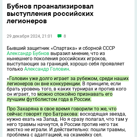
Бубнов проанализировал
выступления российских
легионеров
29 декабря 2024, 21:01
8
Бывший защитник «Спартака» и сборной СССР
Александр Бубнов
выразил мнение, что из
нынешнего поколения российских игроков,
выступающих за границей, хорошо себя проявляет
только
Александр Головин
.
«
Головин уже долго играет за рубежом, среди наших
легионеров он вне конкуренции.
В принципе, если
брать уровень того, в каких турнирах и против кого
он играет, то
можно спокойно признавать его
лучшим футболистом года в России.
Про Захаряна в своe время говорили то же, что
сейчас говорят про Батракова:
восходящая звезда,
нужно ехать на Запад. Но я сразу полагал, что там у
него травмы начнутся, в России против него так
жeстко не играли. И действительно: пошли травмы,
проблема с адаптацией, на скамейку сел.