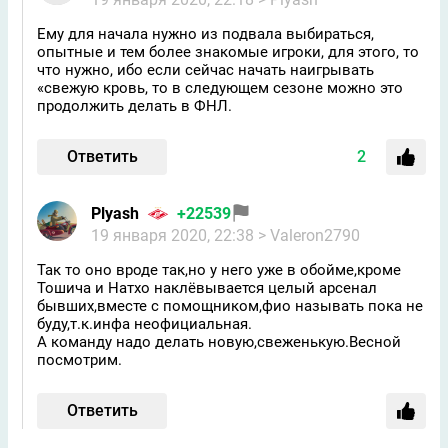
Ему для начала нужно из подвала выбираться,
опытные и тем более знакомые игроки, для этого, то
что нужно, ибо если сейчас начать наигрывать
«свежую кровь, то в следующем сезоне можно это
продолжить делать в ФНЛ.
Ответить
2
Plyash
+22539
19 января 2020, 22:38
> Valeron2790
Так то оно вроде так,но у него уже в обойме,кроме
Тошича и Натхо наклёвывается целый арсенал
бывших,вместе с помощником,фио называть пока не
буду,т.к.инфа неофициальная.
А команду надо делать новую,свеженькую.Весной
посмотрим.
Ответить