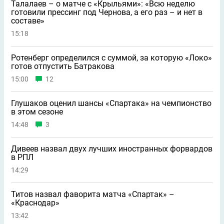
Талалаев – о матче с «Крыльями»: «Всю неделю
готовили прессинг под Чернова, а его раз – и нет в
составе»
15:18
Ротенберг определился с суммой, за которую «Локо»
готов отпустить Батракова
15:00
12
Глушаков оценил шансы «Спартака» на чемпионство
в этом сезоне
14:48
3
Дивеев назвал двух лучших иностранных форвардов
в РПЛ
14:29
Титов назвал фаворита матча «Спартак» –
«Краснодар»
13:42