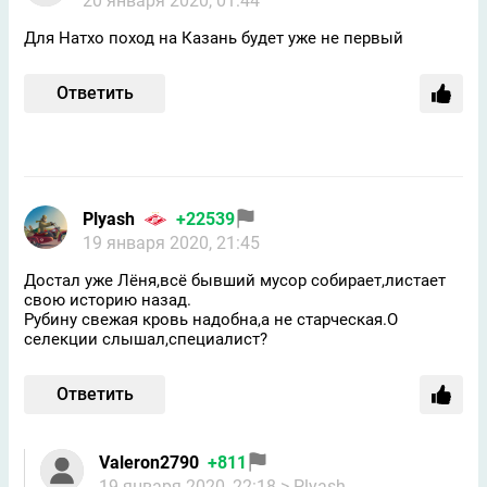
20 января 2020, 01:44
Для Натхо поход на Казань будет уже не первый
Ответить
Plyash
+22539
19 января 2020, 21:45
Достал уже Лёня,всё бывший мусор собирает,листает
свою историю назад.
Рубину свежая кровь надобна,а не старческая.О
селекции слышал,специалист?
Ответить
Valeron2790
+811
19 января 2020, 22:18
> Plyash