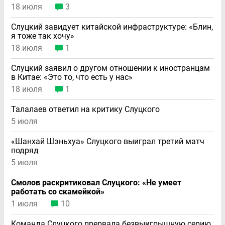
18 июля
3
Слуцкий завидует китайской инфраструктуре: «Блин,
я тоже так хочу»
18 июля
1
Слуцкий заявил о другом отношении к иностранцам
в Китае: «Это то, что есть у нас»
18 июля
1
Талалаев ответил на критику Слуцкого
5 июля
«Шанхай Шэньхуа» Слуцкого выиграл третий матч
подряд
5 июля
Смолов раскритиковал Слуцкого: «Не умеет
работать со скамейкой»
1 июля
10
Команда Слуцкого прервала безвыигрышную серию