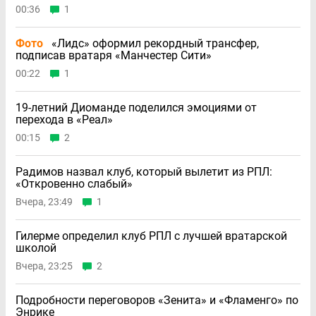
00:36
1
Фото
«Лидс» оформил рекордный трансфер,
подписав вратаря «Манчестер Сити»
00:22
1
19-летний Диоманде поделился эмоциями от
перехода в «Реал»
00:15
2
Радимов назвал клуб, который вылетит из РПЛ:
«Откровенно слабый»
Вчера, 23:49
1
Гилерме определил клуб РПЛ с лучшей вратарской
школой
Вчера, 23:25
2
Подробности переговоров «Зенита» и «Фламенго» по
Энрике