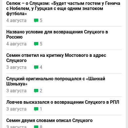
Селюк – о Слуцком: «Будет частым гостем у Генича
с Нобелем, у Гурцкая с еще одним знатоком
футбола»
4 августа
5
Названо условие для возвращения Слуцкого в
Россию
4 августа
5
Семин ответил на критику Мостового в адрес
Слуцкого
3 августа
4
Слуцкий оригинально попрощался с «Шанхай
Шэньхуа»
3 августа
2
Ловчев высказался о возвращении Слуцкого в РПЛ
3 августа
1
Семин двумя словами описал Слуцкого
3 августа
8