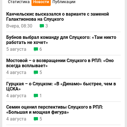
Статистика
Новости
Публикации
Канчельскис высказался о варианте с заменой
Галактионова на Слуцкого
Вчера, 08:30
3
Бубнов выбрал команду для Слуцкого: «Там никто
работать не хочет»
5 августа
6
Мостовой – о возвращении Слуцкого в РПЛ: «Оно
всегда всплывает»
4 августа
5
Гурцкая – о Слуцком: «В «Динамо» быстрее, чем в
ЦСКА»
4 августа
1
Семин оценил перспективы Слуцкого в РПЛ:
«Большая и мощная фигура»
4 августа
5