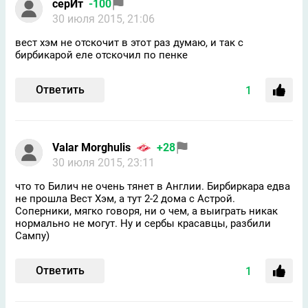
серИт
-100
30 июля 2015, 21:06
вест хэм не отскочит в этот раз думаю, и так с
бирбикарой еле отскочил по пенке
Ответить
1
Valar Morghulis
+28
30 июля 2015, 23:11
что то Билич не очень тянет в Англии. Бирбиркара едва
не прошла Вест Хэм, а тут 2-2 дома с Астрой.
Соперники, мягко говоря, ни о чем, а выиграть никак
нормально не могут. Ну и сербы красавцы, разбили
Сампу)
Ответить
1