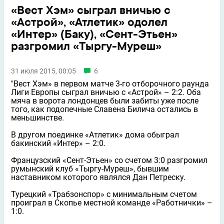
«Вест Хэм» сыграл вничью с
«Астрой», «Атлетик» одолел
«Интер» (Баку), «Сент-Этьен»
разгромил «Тыргу-Муреш»
31 июля 2015, 00:05
6
"Вест Хэм» в первом матче 3-го отборочного раунда
Лиги Европы сыграл вничью с «Астрой» – 2:2. Оба
мяча в ворота лондонцев были забиты уже после
того, как подопечные Славена Билича остались в
меньшинстве.
В другом поединке «Атлетик» дома обыграл
бакинский «Интер» – 2:0.
Французский «Сент-Этьен» со счетом 3:0 разгромил
румынский клуб «Тыргу-Муреш», бывшим
наставником которого являлся Дан Петреску.
Турецкий «Трабзонспор» с минимальным счетом
проиграл в Скопье местной команде «Работнички» –
1:0.