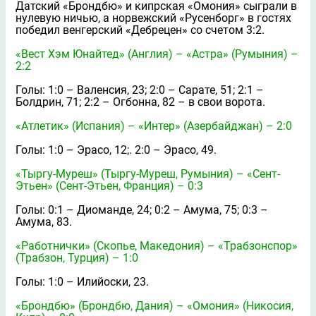
Датский «Брондбю» и кипрская «Омония» сыграли в
нулевую ничью, а норвежский «Русенборг» в гостях
победил венгерский «Дебрецен» со счетом 3:2.
«Вест Хэм Юнайтед» (Англия) – «Астра» (Румыния) –
2:2
Голы: 1:0 – Валенсия, 23; 2:0 – Сарате, 51; 2:1 –
Болдрин, 71; 2:2 – Огбонна, 82 – в свои ворота.
«Атлетик» (Испания) – «Интер» (Азербайджан) – 2:0
Голы: 1:0 – Эрасо, 12;. 2:0 – Эрасо, 49.
«Тыргу-Муреш» (Тыргу-Муреш, Румыния) – «Сент-
Этьен» (Сент-Этьен, Франция) – 0:3
Голы: 0:1 – Диоманде, 24; 0:2 – Амума, 75; 0:3 –
Амума, 83.
«Работнички» (Скопье, Македония) – «Трабзонспор»
(Трабзон, Турция) – 1:0
Голы: 1:0 – Илийоски, 23.
«Брондбю» (Брондбю, Дания) – «Омония» (Никосия,