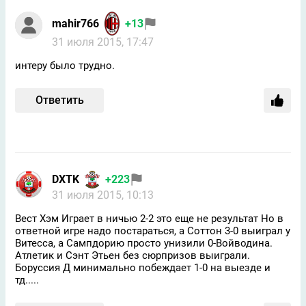
mahir766
+13
31 июля 2015, 17:47
интеру было трудно.
Ответить
DXTK
+223
31 июля 2015, 10:13
Вест Хэм Играет в ничью 2-2 это еще не результат Но в
ответной игре надо постараться, а Соттон 3-0 выиграл у
Витесса, а Сампдорию просто унизили 0-Войводина.
Атлетик и Сэнт Этьен без сюрпризов выиграли.
Боруссия Д минимально побеждает 1-0 на выезде и
тд.....