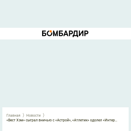
Главная
Новости
«Вест Хэм» сыграл вничью с «Астрой», «Атлетик» одолел «Интер» (Баку), «Сент-Этьен» разгромил «Тыргу-Муреш»