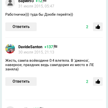
Барин93
+12
31 июля 2015, 05:47
Работнички))) туда бы Дзюбе перейти))
Ответить
2
DavideSanton
+137
30 июля 2015, 21:13
Жесть, сампа войводине 0:4 влетела. В 'дженоа',
наверное, праздник ведь сампдория их место в ЛЕ
заняла)
Ответить
2