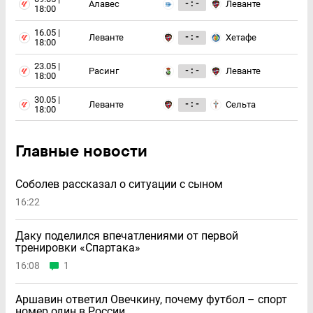
- : -
Алавес
Леванте
18:00
16.05 |
- : -
Леванте
Хетафе
18:00
23.05 |
- : -
Расинг
Леванте
18:00
30.05 |
- : -
Леванте
Сельта
18:00
Главные новости
Соболев рассказал о ситуации с сыном
16:22
Даку поделился впечатлениями от первой
тренировки «Спартака»
16:08
1
Аршавин ответил Овечкину, почему футбол – спорт
номер один в России