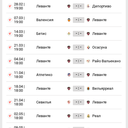
28.02 |
- : -
Леванте
Депортиво
19:00
07.03 |
- : -
Валенсия
Леванте
19:00
14.03 |
- : -
Бетис
Леванте
19:00
21.03 |
- : -
Леванте
Осасуна
19:00
04.04 |
- : -
Леванте
Райо Вальекано
18:00
11.04 |
- : -
Атлетико
Леванте
18:00
18.04 |
- : -
Леванте
Вильярреал
18:00
21.04 |
- : -
Севилья
Леванте
18:00
02.05 |
- : -
Леванте
Реал
18:00
09.05 |