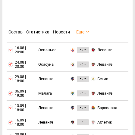
Состав
Статистика
Новости
Еще
16.08 |
- : -
Эспаньол
Леванте
20:00
24.08 |
- : -
Осасуна
Леванте
20:30
29.08 |
- : -
Леванте
Бетис
18:00
06.09 |
- : -
Малага
Леванте
19:30
13.09 |
- : -
Леванте
Барселона
18:00
16.09 |
- : -
Леванте
Атлетик
18:00
20.09 |