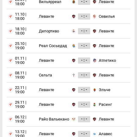
- : -
Вильярреал
Леванте
18:00
11.10 |
- : -
Леванте
Севилья
18:00
18.10 |
- : -
Депортиво
Леванте
18:00
25.10 |
- : -
Реал Сосьедад
Леванте
19:00
01.11 |
- : -
Леванте
Атлетико
19:00
08.11 |
- : -
Сельта
Леванте
19:00
22.11 |
- : -
Леванте
Эльче
19:00
29.11 |
- : -
Леванте
Расинг
19:00
06.12 |
- : -
Райо Вальекано
Леванте
19:00
13.12 |
- : -
Леванте
Алавес
19:00