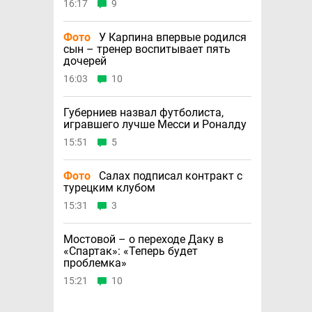
16:17
9
Фото
У Карпина впервые родился
сын – тренер воспитывает пять
дочерей
16:03
10
Губерниев назвал футболиста,
игравшего лучше Месси и Роналду
15:51
5
Фото
Салах подписал контракт с
турецким клубом
15:31
3
Мостовой – о переходе Даку в
«Спартак»: «Теперь будет
проблемка»
15:21
10