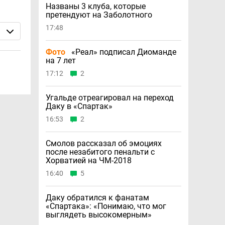
Названы 3 клуба, которые
претендуют на Заболотного
17:48
Фото
«Реал» подписал Диоманде
на 7 лет
17:12
2
Угальде отреагировал на переход
Даку в «Спартак»
16:53
2
Смолов рассказал об эмоциях
после незабитого пенальти с
Хорватией на ЧМ-2018
16:40
5
Даку обратился к фанатам
«Спартака»: «Понимаю, что мог
выглядеть высокомерным»