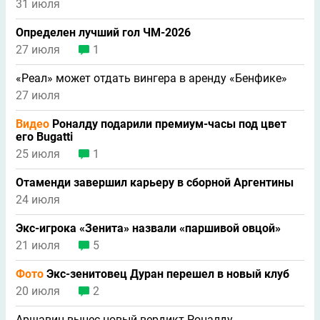
31 июля
Определен лучший гол ЧМ-2026
27 июля
1
«Реал» может отдать вингера в аренду «Бенфике»
27 июля
Видео
Роналду подарили премиум-часы под цвет
его Bugatti
25 июля
1
Отаменди завершил карьеру в сборной Аргентины
24 июля
Экс-игрока «Зенита» назвали «паршивой овцой»
21 июля
5
Фото
Экс-зенитовец Дуран перешел в новый клуб
20 июля
2
Аршавин вынес новый вердикт Роналду