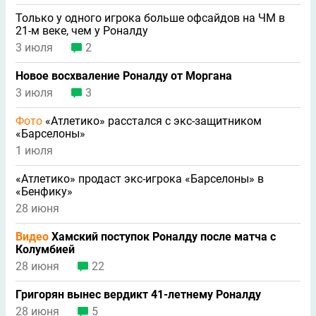
Только у одного игрока больше офсайдов на ЧМ в
21-м веке, чем у Роналду
3 июля
2
Новое восхваление Роналду от Моргана
3 июля
3
Фото
«Атлетико» расстался с экс-защитником
«Барселоны»
1 июля
«Атлетико» продаст экс-игрока «Барселоны» в
«Бенфику»
28 июня
Видео
Хамский поступок Роналду после матча с
Колумбией
28 июня
22
Григорян вынес вердикт 41-летнему Роналду
28 июня
5