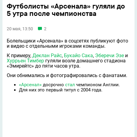
Футболисты «Арсенала» гуляли до
5 утра после чемпионства
20 мая, 13:50
2
Болельщики «Арсенала» в соцсетях публикуют фото
и видео с отдельными игроками команды.
К примеру,
Деклан Райс
,
Букайо Сака
,
Эберечи Эзе
и
Хуррьен Тимбер
гуляли возле домашнего стадиона
«Эмирейтс» до пяти часов утра.
Они обнимались и фотографировались с фанатами.
«Арсенал»
досрочно
стал
чемпионом Англии.
Для них это первый титул с 2004 года.