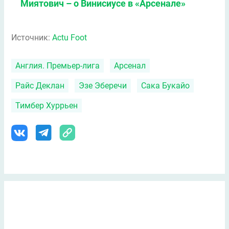
Миятович – о Винисиусе в «Арсенале»
Источник:
Actu Foot
Англия. Премьер-лига
Арсенал
Райс Деклан
Эзе Эберечи
Сака Букайо
Тимбер Хуррьен