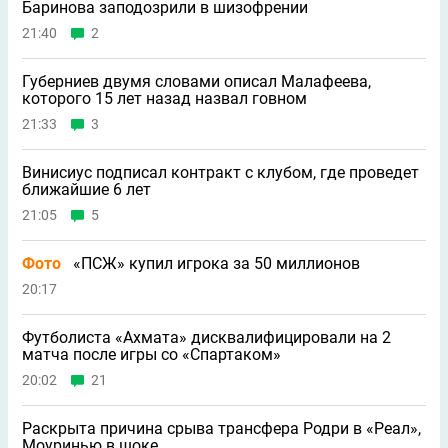
Баринова заподозрили в шизофрении
21:40
2
Губерниев двумя словами описал Малафеева,
которого 15 лет назад назвал говном
21:33
3
Винисиус подписал контракт с клубом, где проведет
ближайшие 6 лет
21:05
5
Фото
«ПСЖ» купил игрока за 50 миллионов
20:17
Футболиста «Ахмата» дисквалифицировали на 2
матча после игры со «Спартаком»
20:02
21
Раскрыта причина срыва трансфера Родри в «Реал»,
Моуринью в шоке