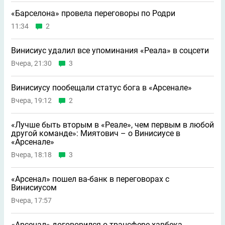
«Барселона» провела переговоры по Родри
11:34
2
Винисиус удалил все упоминания «Реала» в соцсети
Вчера, 21:30
3
Винисиусу пообещали статус бога в «Арсенале»
Вчера, 19:12
2
«Лучше быть вторым в «Реале», чем первым в любой
другой команде»: Миятович – о Винисиусе в
«Арсенале»
Вчера, 18:18
3
«Арсенал» пошел ва-банк в переговорах с
Винисиусом
Вчера, 17:57
«Арсенал» договорился о трансфере хавбека