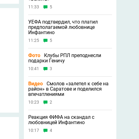
11:33
5
УЕФА подтвердил, что платил
предполагаемой любовнице
Инфантино
11:25
5
Фото
Клубы РПЛ преподнесли
подарки Геничу
10:41
3
Видео
Смолов «залетел к себе на
район» в Саратове и поделился
впечатлениями
10:23
2
Реакция ФИФА на скандал с
любовницей Инфантино
10:17
4