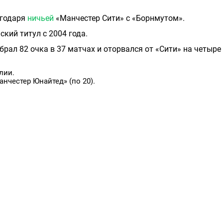
агодаря
ничьей
«Манчестер Сити» с «Борнмутом».
кий титул с 2004 года.
рал 82 очка в 37 матчах и оторвался от «Сити» на четыре
лии.
нчестер Юнайтед» (по 20).