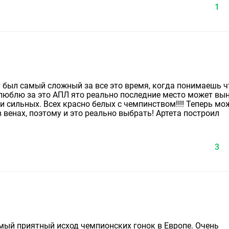
1
т был самый сложный за все это время, когда понимаешь ч
, люблю за это АПЛ ято реально последние место может вы
и сильных. Всех красно белых с чемпинством!!!! Теперь мо
в венах, поэтому и это реально выбрать! Артета построил
3
самый приятный исход чемпионских гонок в Европе. Очень