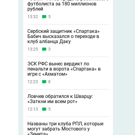
футболиста за 180 миллионов
рублей
13:32
5
Сербский защитник «Спартака»
Бабич высказался о переходе в
клуб албанца Даку
13:25
3
ЭСК РФС вынес вердикт по
пенальти в ворота «Спартака» в
игре с «Ахматом»
12:23
8
Ловчев обратился к Шварцу:
«Заткни им всем рот»
12:13
5
Названы три клуба РПЛ, которые
могут забрать Мостового у
«Зенита»