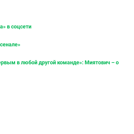
а» в соцсети
рсенале»
ервым в любой другой команде»: Миятович – о