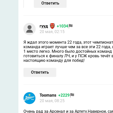
Ответить
гууд
+1034
20 мая, 02:15
Я ждал этого момента 22 года, этот чемпиона
команда играет лучше чем за все эти 22 года
1 место легко. Много было достойных команд 
готовиться к финалу ЛЧ, и у ПСЖ кровь течёт 
настоящию команду для побед!
Ответить
Toomans
+2229
20 мая, 08:25
Очень рад за Арсенал и за Артету.Наверное, 