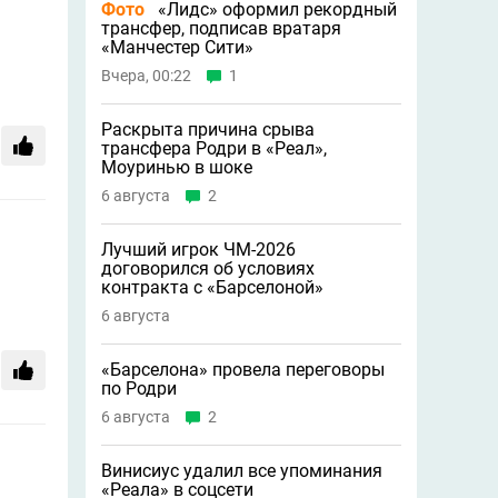
Фото
«Лидс» оформил рекордный
трансфер, подписав вратаря
«Манчестер Сити»
Вчера, 00:22
1
Раскрыта причина срыва
трансфера Родри в «Реал»,
Моуринью в шоке
6 августа
2
Лучший игрок ЧМ-2026
договорился об условиях
контракта с «Барселоной»
6 августа
«Барселона» провела переговоры
по Родри
6 августа
2
Винисиус удалил все упоминания
«Реала» в соцсети