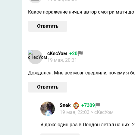
Какое поражение ничья автор смотри матч до 
Ответить
сКесУом
+20
19 мая, 20:31
Дождался. Мне все мозг сверлили, почему я бо
Ответить
Snek
+7309
19 мая, 22:03
> сКесУом
Я даже один раз в Лондон летал на них. 2