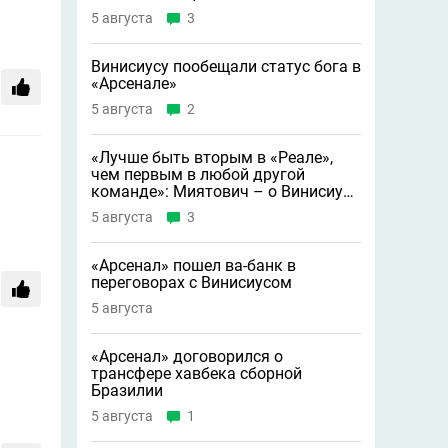
5 августа
3
Винисиусу пообещали статус бога в
«Арсенале»
5 августа
2
«Лучше быть вторым в «Реале»,
чем первым в любой другой
команде»: Миятович – о Винисиусе
в «Арсенале»
5 августа
3
«Арсенал» пошел ва-банк в
переговорах с Винисиусом
5 августа
«Арсенал» договорился о
трансфере хавбека сборной
Бразилии
5 августа
1