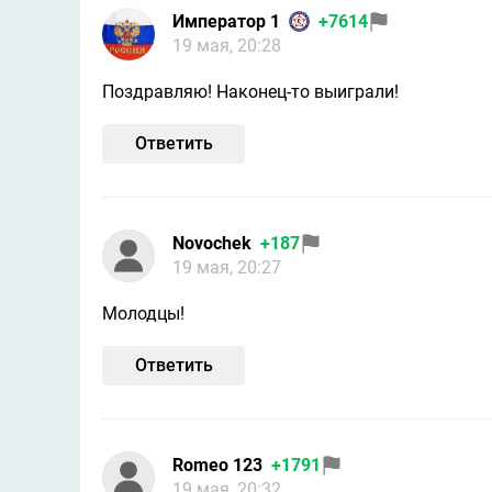
Император 1
+7614
19 мая, 20:28
Поздравляю! Наконец-то выиграли!
Ответить
Novochek
+187
19 мая, 20:27
Молодцы!
Ответить
Romeo 123
+1791
19 мая, 20:32