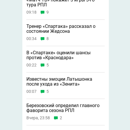
тура РПЛ
09:18
9
Тренер «Спартака» рассказал о
состоянии Жедсона
00:34
8
В «Спартаке» оценили шансы
против «Краснодара»
00:22
5
Известны эмоции Латышонка
после ухода из «Зенита»
00:07
5
Березовский определил главного
фаворита сезона РПЛ
Вчера, 23:58
2