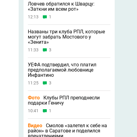
Ловчев обратился к Шварцу:
«Заткни им всем рот»
12:13
1
Названы три клуба РПЛ, которые
могут забрать Мостового у
«Зенита»
11:33
3
УЕФА подтвердил, что платил
предполагаемой любовнице
Инфантино
11:25
3
Фото
Клубы РПЛ преподнесли
подарки Геничу
10:41
1
Видео
Смолов «залетел к себе на
район» в Саратове и поделился
впечатлениями