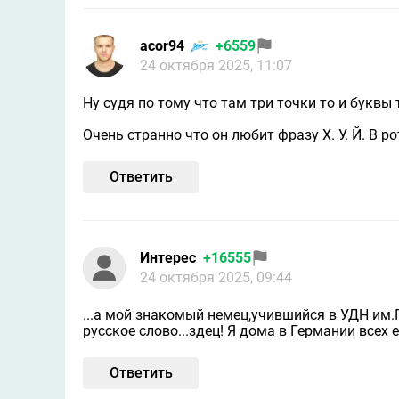
acor94
+6559
24 октября 2025, 11:07
Ну судя по тому что там три точки то и буквы т
Очень странно что он любит фразу Х. У. Й. В ро
Ответить
Интерес
+16555
24 октября 2025, 09:44
...а мой знакомый немец,учившийся в УДН им.
русское слово...здец! Я дома в Германии всех е
Ответить