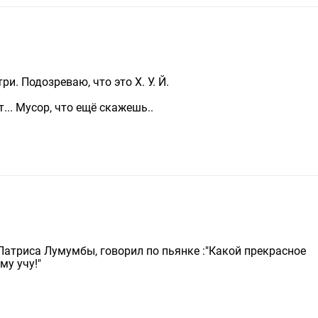
ри. Подозреваю, что это Х. У. Й.
т... Мусор, что ещё скажешь..
Патриса Лумумбы, говорил по пьянке :"Какой прекрасное
му учу!"