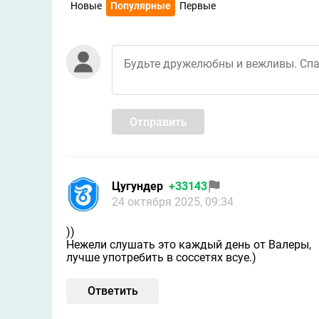
Новые
Популярные
Первые
Отправить
Цугундeр
+33143
24 октября 2025, 09:34
))
Нежели слушать это каждый день от Валеры,
лучше употребить в соссетях всуе.)
Ответить