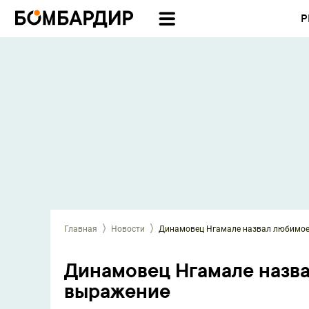
Р
Главная
Новости
Динамовец Нгамале назвал любимое
Динамовец Нгамале назв
выражение