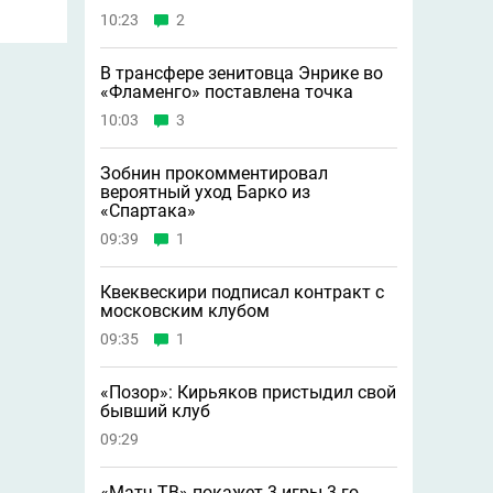
10:23
2
В трансфере зенитовца Энрике во
«Фламенго» поставлена точка
10:03
3
Зобнин прокомментировал
вероятный уход Барко из
«Спартака»
09:39
1
Квеквескири подписал контракт с
московским клубом
09:35
1
«Позор»: Кирьяков пристыдил свой
бывший клуб
09:29
«Матч ТВ» покажет 3 игры 3-го