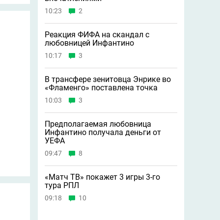
10:23
2
Реакция ФИФА на скандал с
любовницей Инфантино
10:17
3
В трансфере зенитовца Энрике во
«Фламенго» поставлена точка
10:03
3
Предполагаемая любовница
Инфантино получала деньги от
УЕФА
09:47
8
«Матч ТВ» покажет 3 игры 3-го
тура РПЛ
09:18
10