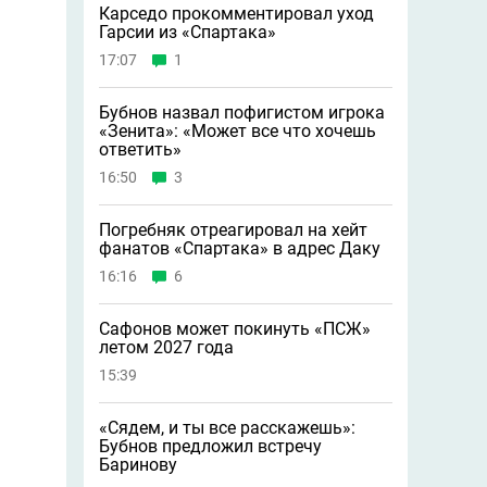
Карседо прокомментировал уход
Гарсии из «Спартака»
17:07
1
Бубнов назвал пофигистом игрока
«Зенита»: «Может всe что хочешь
ответить»
16:50
3
Погребняк отреагировал на хейт
фанатов «Спартака» в адрес Даку
16:16
6
Сафонов может покинуть «ПСЖ»
летом 2027 года
15:39
«Сядем, и ты все расскажешь»:
Бубнов предложил встречу
Баринову