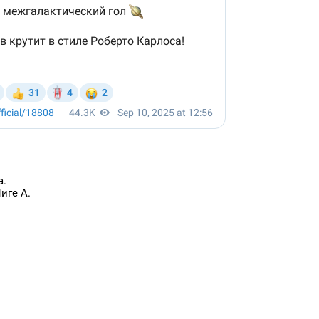
а.
иге А.