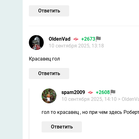
Ответить
OldenVad
+2673
10 сентября 2025, 13:18
Красавец гол
Ответить
spam2009
+2608
10 сентября 2025, 14:10
> OldenV
гол то красавец , но при чем здесь Робер
Ответить