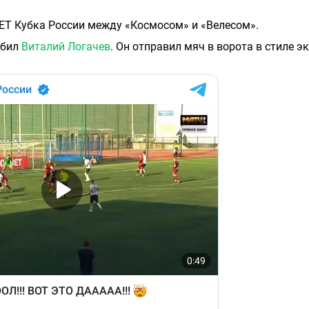
BET Кубка России между «Космосом» и «Велесом».
абил
Виталий Логачев
. Он отправил мяч в ворота в стиле эк