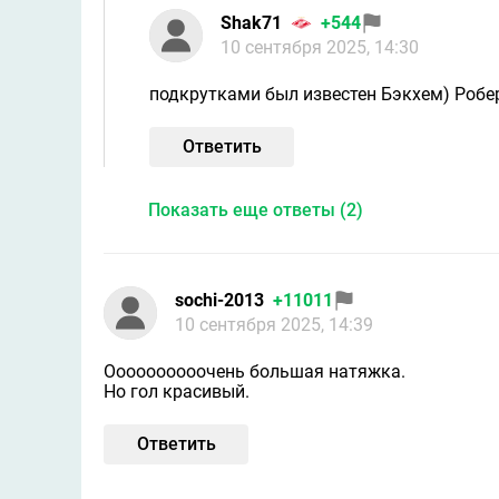
Shak71
+544
10 сентября 2025, 14:30
подкрутками был известен Бэкхем) Робе
Ответить
Показать еще ответы (2)
sochi-2013
+11011
10 сентября 2025, 14:39
Оооооооооочень большая натяжка.
Но гол красивый.
Ответить