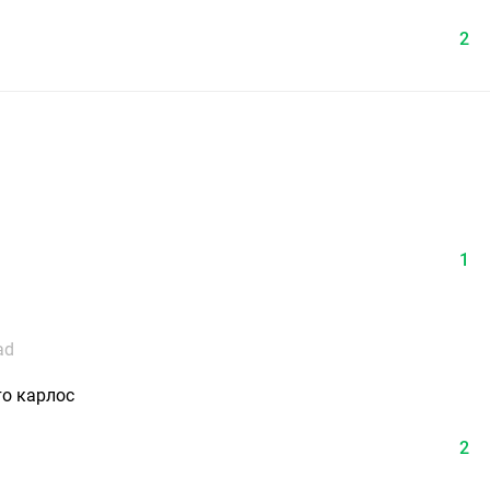
2
1
ad
то карлос
2