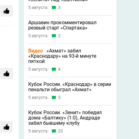
5 августа
3
Аршавин прокомментировал
резвый старт «Спартака»
5 августа
2
Видео
«Ахмат» забил
«Краснодару» на 93-й минуте
пяткой
5 августа
4
Кубок России. «Краснодар» в серии
пенальти обыграл «Ахмат»
5 августа
5
Кубок России. «Зенит» победил
дома «Балтику» (1:0), Андраде
забил бывшему клубу
5 августа
20