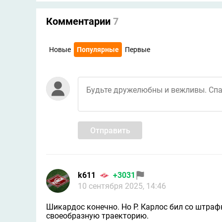
Комментарии
7
Новые
Популярные
Первые
Отправить
k611
+3031
10 сентября 2025, 14:46
Шикардос конечно. Но Р. Карлос бил со штраф
своеобразную траекторию.