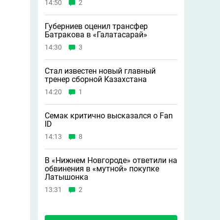
14:50
2
Губерниев оценил трансфер
Батракова в «Галатасарай»
14:30
3
Стал известен новый главный
тренер сборной Казахстана
14:20
1
Семак критично высказался о Fan
ID
14:13
8
В «Нижнем Новгороде» ответили на
обвинения в «мутной» покупке
Латышонка
13:31
2