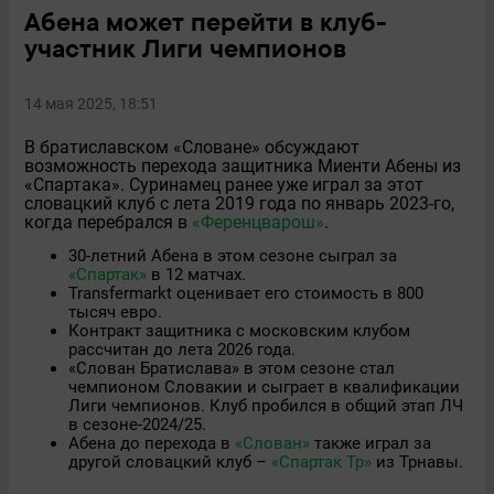
Абена может перейти в клуб-
участник Лиги чемпионов
14 мая 2025, 18:51
В братиславском «Словане» обсуждают
возможность перехода защитника Миенти Абены из
«Спартака». Суринамец ранее уже играл за этот
словацкий клуб с лета 2019 года по январь 2023-го,
когда перебрался в
«Ференцварош»
.
30-летний Абена в этом сезоне сыграл за
«Спартак»
в 12 матчах.
Transfermarkt оценивает его стоимость в 800
тысяч евро.
Контракт защитника с московским клубом
рассчитан до лета 2026 года.
«Слован Братислава» в этом сезоне стал
чемпионом Словакии и сыграет в квалификации
Лиги чемпионов. Клуб пробился в общий этап ЛЧ
в сезоне-2024/25.
Абена до перехода в
«Слован»
также играл за
другой словацкий клуб –
«Спартак Тр»
из Трнавы.