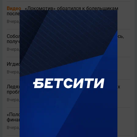
Видео
«Локомотив» обратился к болельщикам
после неудачного старта сезона
Вчера, 23:36
Соболев озвучил личную цель на сезон: «Надеюсь,
получится»
Вчера, 23:21
1
Игдисамов оценил ничью ЦСКА с «Ростовом»
Вчера, 23:09
2
Ледяхов высказался о возможных политических
проблемах в «Спартаке» из-за Даку
Вчера, 22:56
5
«Положение тяжелое»: в «Локо» подтвердили
финансовые проблемы
Вчера, 22:37
4