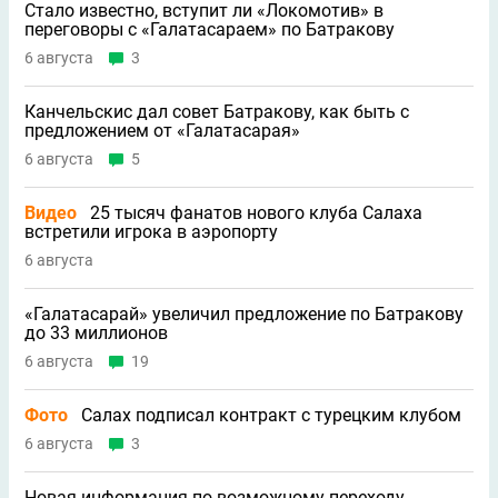
Стало известно, вступит ли «Локомотив» в
переговоры с «Галатасараем» по Батракову
6 августа
3
Канчельскис дал совет Батракову, как быть с
предложением от «Галатасарая»
6 августа
5
Видео
25 тысяч фанатов нового клуба Салаха
встретили игрока в аэропорту
6 августа
«Галатасарай» увеличил предложение по Батракову
до 33 миллионов
6 августа
19
Фото
Салах подписал контракт с турецким клубом
6 августа
3
Новая информация по возможному переходу