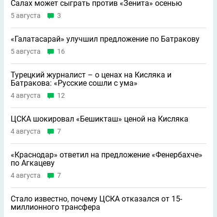
Салах может сыграть против «Зенита» осенью
5 августа
3
«Галатасарай» улучшил предложение по Батракову
5 августа
16
Турецкий журналист – о ценах на Кисляка и
Батракова: «Русские сошли с ума»
4 августа
12
ЦСКА шокировал «Бешикташ» ценой на Кисляка
4 августа
7
«Краснодар» ответил на предложение «Фенербахче»
по Агкацеву
4 августа
7
Стало известно, почему ЦСКА отказался от 15-
миллионного трансфера