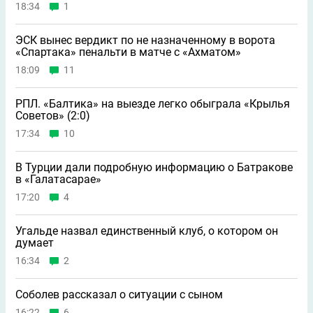
18:34
1
ЭСК вынес вердикт по не назначенному в ворота
«Спартака» пенальти в матче с «Ахматом»
18:09
11
РПЛ. «Балтика» на выезде легко обыграла «Крылья
Советов» (2:0)
17:34
10
В Турции дали подробную информацию о Батракове
в «Галатасарае»
17:20
4
Угальде назвал единственный клуб, о котором он
думает
16:34
2
Соболев рассказал о ситуации с сыном
16:22
6