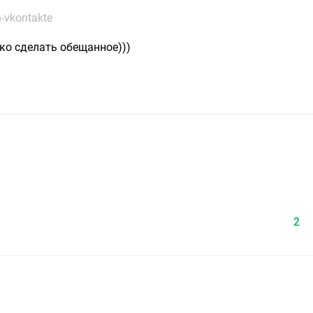
-vkontakte
ько сделать обещанное)))
2