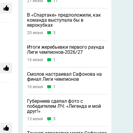
21 июня
11
В «Спартаке» предположили, как
команда выступала бы в
еврокубках
20 июня
3
Итоги жеребьевки первого раунда
Лиги чемпионов-2026/27
16 июня
1
Смолов настраивал Сафонова на
финал Лиги чемпионов
16 июня
1
Губерниев сделал фото с
победителем ЛЧ: «Легенда и мой
друг!»
13 июня
3