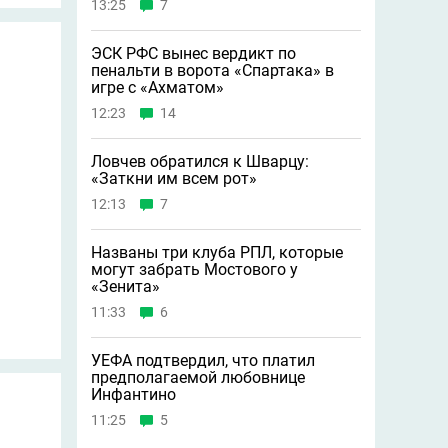
13:25
7
ЭСК РФС вынес вердикт по
пенальти в ворота «Спартака» в
игре с «Ахматом»
12:23
14
Ловчев обратился к Шварцу:
«Заткни им всем рот»
12:13
7
Названы три клуба РПЛ, которые
могут забрать Мостового у
«Зенита»
11:33
6
УЕФА подтвердил, что платил
предполагаемой любовнице
Инфантино
11:25
5