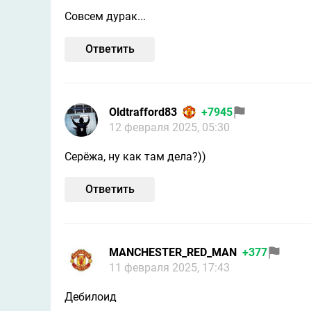
Совсем дурак...
Ответить
Oldtrafford83
+7945
12 февраля 2025, 05:30
Серёжа, ну как там дела?))
Ответить
MANCHESTER_RED_MAN
+377
11 февраля 2025, 17:43
Дебилоид