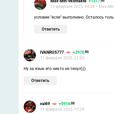
Max-Min-vkontakte
+1317
12 февраля 2025, 04:26
> Max-Min
условие "если" выполнено. Осталось тол
Ответить
IVANRUS777
+2970
11 февраля 2025, 21:55
Ну за язык его никто не тянул)))
Ответить
val69
+5916
11 февраля 2025, 15:29