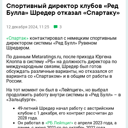
Спортивный директор клубов «Ред
Булла» Шредер отказал «Спартаку»
12 декабря 2024, 11:25
3
«Спартак»
контактировал с немецким спортивным
директором системы «Ред Булл» Рувеном
Шрeдером.
По данным Metaratings.ru, после прихода Юргена
Клоппа в систему «РБ» на должность директора по
международным связям, Шрeдер был готов
обсуждать различные варианты, но отказался от
варианта со «Спартаком» и в общем от работы в
России.
На тот момент он был в «Лейпциге», но выбрал
продолжить работу внутри системы в «Ред Булл» – в
«Зальцбурге».
49-летний Шредер начал работу с австрийским
клубом с 1 декабря, его контракт рассчитан до
2028 года.
Он работал в
«РБ Лейпциг»
с апреля 2023 года, а
ранее, с июня 2021-го по октябрь 2022 года,