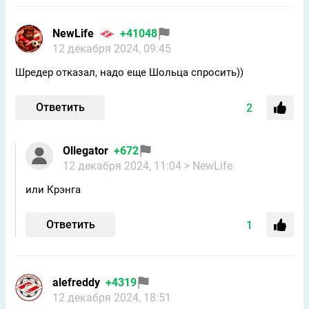
NewLife
+41048
12 декабря 2024, 09:45
Шредер отказал, надо еще Шольца спросить))
Ответить
2
Ollegator
+672
12 декабря 2024, 11:04
> NewLife
или Крэнга
Ответить
1
alefreddy
+4319
12 декабря 2024, 18:51