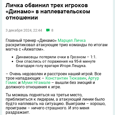
Личка обвинил трех игроков
«Динамо» в наплевательском
отношении
3 декабря 2024, 22:44
8
Главный тренер «Динамо»
Марцел Личка
раскритиковал атакующее трио команды по итогам
матча с «Ахматом».
Динамовцы потеряли очки в Грозном – 1:1.
Они спаслись от поражения на 95-й минуте
благодаря голу вратаря Игоря Лещука.
– Очень недоволен и расстроен нашей игрой. Все
трое нападающих –
Константин Тюкавин
,
Артур
Гомес
и
Муми Нгамале
– вышли без эмоций и
должного отношения к игре.
Ты можешь подняться на третье место,
приблизиться к лидерам, а атакующей линии было
будто наплевать на ситуацию. Выиграем – хорошо,
проиграем – ничего страшного. И это меня
раздражает.