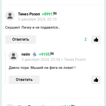
Тинез Розоп
+8991
3 декабря 2024, 20:10
Скушают Личку и не подавятся…
Ответить
2
neim
+9155
3 декабря 2024, 23:34
> Тинез Розоп
Давно пора. Мышей ни фига не ловит !
Ответить