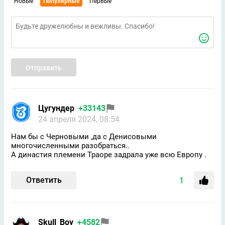
Новые
Популярные
Первые
Отправить
Цугундeр
+33143
24 апреля 2024, 08:54
Нам бы с Черновыми ,да с Денисовыми
многочисленными разобраться..
А династия племени Траоре задрала уже всю Европу .
Ответить
1
Skull_Boy
+4582