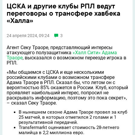
ЦСКА и другие клубы РПЛ ведут
переговоры о трансфере хавбека
«Халла»
24 апреля 2024, 09:24
3
Агент Секу Траоре, представляющий интересы
атакующего полузащитника
«Халл Сити»
Адама
Траоре
, высказался о возможном переезде игрока в
РПЛ.
«Мы общаемся с ЦСКА и ещe несколькими
российскими клубами о возможном трансфере
Адама Траоре в РПЛ. Сказал бы, что летом он с
вероятностью 85% окажется в России. Клуб, который
проявляет наибольший интерес, попросил не
раскрывать информацию, поэтому это пока секрет»,
– сказал Секу Траоре.
В нынешнем сезоне Адама Траоре провeл за клуб
25 матчей, в которых отметился 2 голами и 1
результативной передачей.
Transfermarkt оценивает стоимость 28-летнего
малийца в 2,2 миллиона евро.