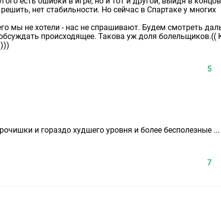
ругого есть ошибки в игре, но и тот и другой, выйдя в концо
решить, нет стабильности. Но сейчас в Спартаке у многих
его мы не хотели - нас не спрашивают. Будем смотреть да
 обсуждать происходящее. Такова уж доля болельщиков.(( 
)))
5
рочишки и гораздо худшего уровня и более бесполезные ... 
7