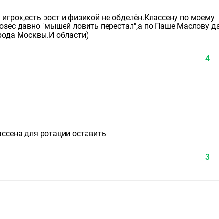
игрок,есть рост и физикой не обделён.Классену по моему
,Мозес давно "мышей ловить перестал",а по Паше Маслову д
орода Москвы.И области)
4
ссена для ротации оставить
3