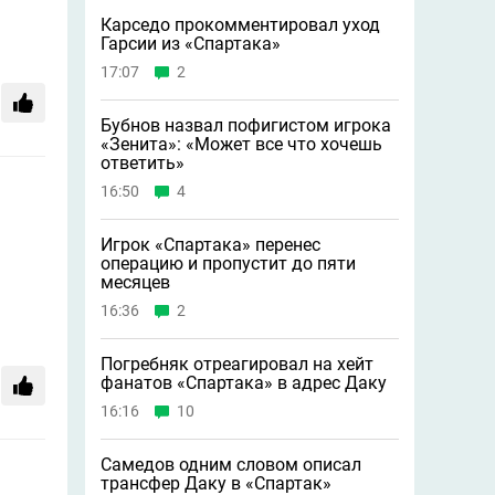
Карседо прокомментировал уход
Гарсии из «Спартака»
17:07
2
Бубнов назвал пофигистом игрока
«Зенита»: «Может всe что хочешь
ответить»
16:50
4
Игрок «Спартака» перенес
операцию и пропустит до пяти
месяцев
16:36
2
Погребняк отреагировал на хейт
фанатов «Спартака» в адрес Даку
16:16
10
Самедов одним словом описал
трансфер Даку в «Спартак»