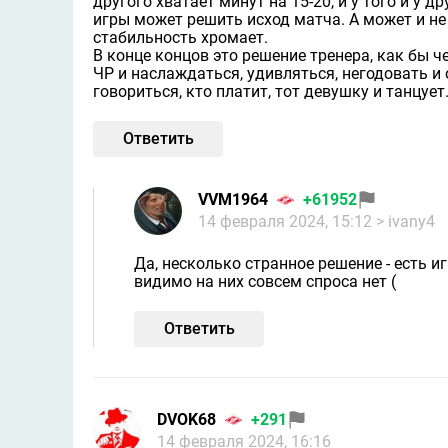
другого хватает минут на 15-20, и у того и у д
игры может решить исход матча. А может и не 
стабильность хромает.
В конце концов это решение тренера, как бы ч
ЧР и наслаждаться, удивляться, негодовать и
говориться, кто платит, тот девушку и танцует.
Ответить
VVM1964
+61952
14 февраля 2024, 15:12
> ivany4
Да, несколько странное решение - есть иг
видимо на них совсем спроса нет (
Ответить
DVOK68
+291
14 февраля 2024, 16:16