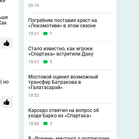
вке
20:16
льше
Погребняк поставил крест на
Как
«Локомотиве» в этом сезоне
19:31
1
Стало известно, как игроки
«Спартака» встретили Даку
19:07
5
Мостовой оценил возможный
( но
трансфер Батракова в
«Галатасарай»
18:53
Карседо ответил на вопрос об
уходе Барко из «Спартака»
18:40
3
В «Родине» мечтают о подписании