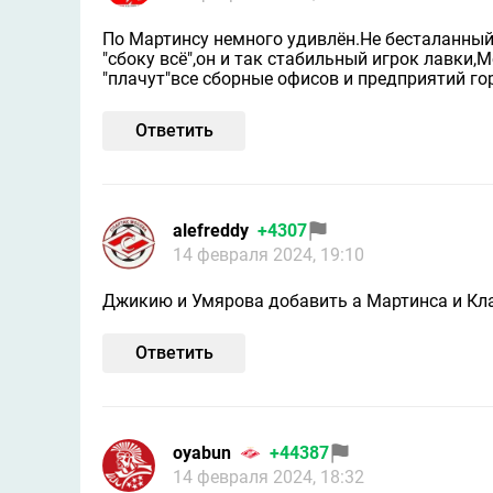
По Мартинсу немного удивлён.Не бесталанный 
"сбоку всё",он и так стабильный игрок лавки
"плачут"все сборные офисов и предприятий г
Ответить
alefreddy
+4307
14 февраля 2024, 19:10
Джикию и Умярова добавить а Мартинса и Кла
Ответить
oyabun
+44387
14 февраля 2024, 18:32