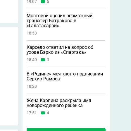
19:07
5
Мостовой оценил возможный
трансфер Батракова в
«Галатасарай»
18:53
Карседо ответил на вопрос об
уходе Барко из «Спартака»
18:40
3
В «Родине» мечтают о подписании
Серхио Рамоса
18:28
Жена Карпина раскрыла имя
новорождeнного ребeнка
17:51
4