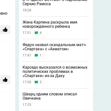
Серхио Рамоса
18:28
авно
Жена Карпина раскрыла имя
новорождeнного ребeнка
17:51
4
Федун назвал скандальным матч
«Спартака» с «Ахматом»
17:47
1
Карседо высказался о возможных
политических проблемах в
«Спартаке» из-за Даку
17:30
5
Шварц одним словом описал
Овечкина
17:23