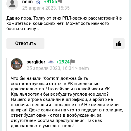
neim
+9155
25 апреля 2023, 15:35
Давно пора. Толку от этих РПЛ-овских рассмотрений в
комитетах и комиссиях нет. Может хоть немного
бояться начнут.
Ответить
serglider
+2924
25 апреля 2023, 16:34
> neim
Что бы начали "боятся" должна быть
соответствующая статья в УК и железные
доказательства. Что сейчас и в какой части УК
Крылья хотели бы возбудить уголовное дело?
Нашего игрока свалили в штрафной, а арбитр не
назначил пенальти - посадите его! Не смешите мои
шнурки! Даже если они на что-то подадут в полицию,
ответ будет один - отказ в возбуждении, за
отсутствием состава преступления. Так как
доказательств умысла - ноль!