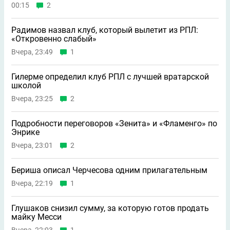
00:15
2
Радимов назвал клуб, который вылетит из РПЛ:
«Откровенно слабый»
Вчера, 23:49
1
Гилерме определил клуб РПЛ с лучшей вратарской
школой
Вчера, 23:25
2
Подробности переговоров «Зенита» и «Фламенго» по
Энрике
Вчера, 23:01
2
Бериша описал Черчесова одним прилагательным
Вчера, 22:19
1
Глушаков снизил сумму, за которую готов продать
майку Месси