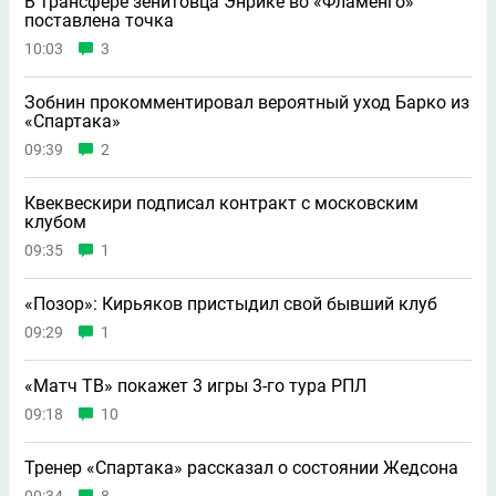
В трансфере зенитовца Энрике во «Фламенго»
поставлена точка
10:03
3
Зобнин прокомментировал вероятный уход Барко из
«Спартака»
09:39
2
Квеквескири подписал контракт с московским
клубом
09:35
1
«Позор»: Кирьяков пристыдил свой бывший клуб
09:29
1
«Матч ТВ» покажет 3 игры 3-го тура РПЛ
09:18
10
Тренер «Спартака» рассказал о состоянии Жедсона
00:34
8