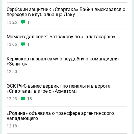
Сербский защитник «Спартака» Бабич высказался о
переходе в клуб албанца Даку
13:25
11
Мамаев дал совет Батракову по «Галатасараю»
13:06
1
Кержаков назвал самую неудобную команду для
«Зенита»
12:50
ЭСК РФС вынес вердикт по пенальти в ворота
«Спартака» в игре с «Ахматом»
12:23
18
«Родина» объявила о трансфере аргентинского
нападающего
12:18