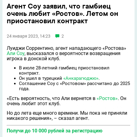
Агент Соу заявил, что гамбиец
очень любит «Ростов». Летом он
приостановил контракт
24 января 2023, 14:23
2
Луиджи Соррентино, агент нападающего «Ростова»
Али Соу
, высказался о вероятности возвращения
игрока в донской клуб.
В июле 28-летний гамбиец приостановил
контракт.
Он ушел в турецкий
«Анкарагюджю»
.
Соглашение Соу с «Ростовом» рассчитано до 2025
года.
«Есть вероятность, что Али вернется в
«Ростов»
. Он
очень любит этот клуб.
Но до лета еще много времени. Мы пока не приняли
никакого решения», – сказал агент.
Получи до 10 000 рублей за регистрацию