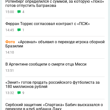
Ротенберг определился с суммой, за которую «Локо»
готов отпустить Батракова
15:00
4
Ферран Торрес согласовал контракт с «ПСЖ»
14:45
1
Фото
«Арсенал» объявил о переходе игрока сборной
Бразилии
14:10
В Аргентине сообщили о смерти отца Месси
13:51
«Зенит» готов продать российского футболиста за
180 миллионов рублей
13:32
9
Сербский защитник «Спартака» Бабич высказался о
переходе в клуб албанца Даку