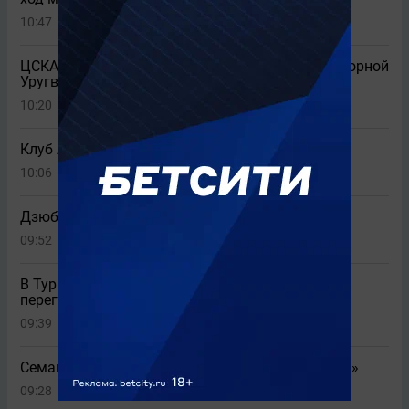
10:47
1
ЦСКА и «Динамо» заинтересованы в вингере сборной
Уругвая
10:20
1
Клуб АПЛ рассмотрит подписание Головина
10:06
2
Дзюба: «Готов завершить карьеру»
09:52
4
В Турции сообщили о выходе «Галатасарая» из
переговоров по Батракову
09:39
4
Семак проанализировал поражение от «Родины»
09:28
6