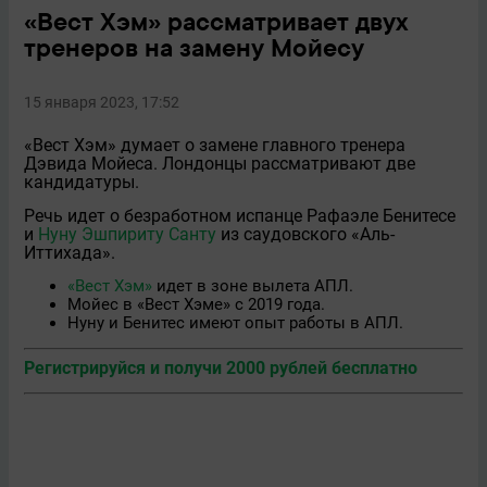
«Вест Хэм» рассматривает двух
тренеров на замену Мойесу
15 января 2023, 17:52
«Вест Хэм» думает о замене главного тренера
Дэвида Мойеса. Лондонцы рассматривают две
кандидатуры.
Речь идет о безработном испанце Рафаэле Бенитесе
и
Нуну Эшпириту Санту
из саудовского «Аль-
Иттихада».
«Вест Хэм»
идет в зоне вылета АПЛ.
Мойес в «Вест Хэме» с 2019 года.
Нуну и Бенитес имеют опыт работы в АПЛ.
Регистрируйся и получи 2000 рублей бесплатно