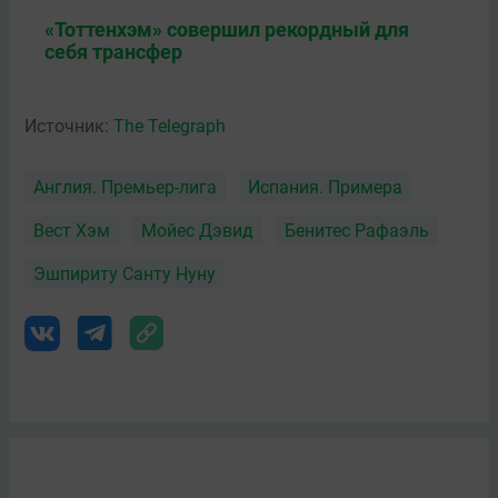
«Тоттенхэм» совершил рекордный для
себя трансфер
Источник:
The Telegraph
Англия. Премьер-лига
Испания. Примера
Вест Хэм
Мойес Дэвид
Бенитес Рафаэль
Эшпириту Санту Нуну