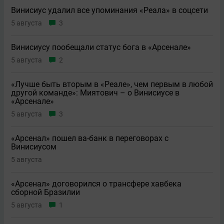
Винисиус удалил все упоминания «Реала» в соцсети
5 августа
3
Винисиусу пообещали статус бога в «Арсенале»
5 августа
2
«Лучше быть вторым в «Реале», чем первым в любой
другой команде»: Миятович – о Винисиусе в
«Арсенале»
5 августа
3
«Арсенал» пошел ва-банк в переговорах с
Винисиусом
5 августа
«Арсенал» договорился о трансфере хавбека
сборной Бразилии
5 августа
1